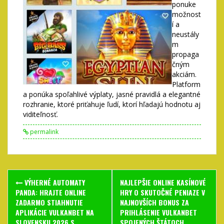
ponuke
možnost
í a
neustály
m
propaga
čným
akciám.
Platform
a ponúka spoľahlivé výplaty, jasné pravidlá a elegantné
rozhranie, ktoré priťahuje ľudí, ktorí hľadajú hodnotu aj
viditeľnosť.
permalink
Post
VÝHERNÉ AUTOMATY
NAJLEPŠIE ONLINE KASÍNOVÉ
navigation
PANDA: HRAJTE ONLINE
HRY O SKUTOČNÉ PENIAZE V
ZADARMO STIAHNUTIE
NAJNOVŠÍCH BONUS ZA
APLIKÁCIE VULKANBET NA
PRIHLÁSENIE VULKANBET
SLOVENSKU 2026 S
SPOJENÝCH ŠTÁTOCH,