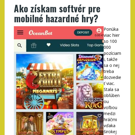
Ako získam softvér pre
mobilné hazardné hry?
Ponúka
viac hier
so 100
000
pozíciam
i, takže
sa o nej
treba
dozvedie
ť viac.
Stala sa
obľúben
ou
voľbou
medzi
hráčmi
vďaka
širokej