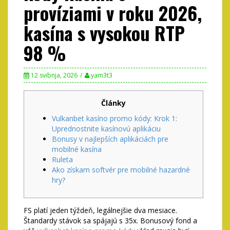
províziami v roku 2026,
kasína s vysokou RTP
98 %
12 svibnja, 2026
yam3t3
Články
Vulkanbet kasíno promo kódy: Krok 1:
Uprednostnite kasínovú aplikáciu
Bonusy v najlepších aplikáciách pre
mobilné kasína
Ruleta
Ako získam softvér pre mobilné hazardné
hry?
FS platí jeden týždeň, legálnejšie dva mesiace.
Štandardy stávok sa spájajú s 35x. Bonusový fond a