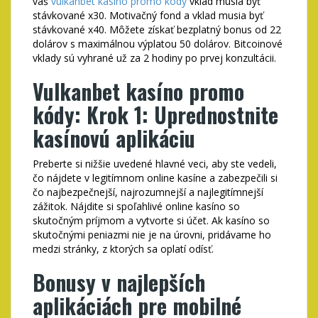
váš
vulkanbet kasíno promo kódy
vklad musia byť
stávkované x30. Motivačný fond a vklad musia byť
stávkované x40. Môžete získať bezplatný bonus od 22
dolárov s maximálnou výplatou 50 dolárov.
Bitcoinové
vklady sú vyhrané už za 2 hodiny po prvej konzultácii.
Vulkanbet kasíno promo
kódy: Krok 1: Uprednostnite
kasínovú aplikáciu
Preberte si nižšie uvedené hlavné veci, aby ste vedeli,
čo nájdete v legitímnom online kasíne a zabezpečili si
čo najbezpečnejší, najrozumnejší a najlegitímnejší
zážitok. Nájdite si spoľahlivé online kasíno so
skutočným príjmom a vytvorte si účet. Ak kasíno so
skutočnými peniazmi nie je na úrovni, pridávame ho
medzi stránky, z ktorých sa oplatí odísť.
Bonusy v najlepších
aplikáciách pre mobilné