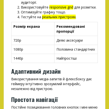
аудиторії.
Використовуйте
responsive grid
для розмітки.
Оптимізуйте графіку тощо.
Тестуйте на
реальних пристроях
.
Розмір екрана
Рекомендовані
пропорції
720p
Деякі аксесуари
1080p
Половина стандартних
1440p
Найпростіші
Адаптивний дизайн
Використування медіа-запитів й флексбоксу дає
геймеру інтуїтивно зрозумілий інтерфейс,
незалежно від пристрою.
Простота навігації
Постійне позиціювання головних кнопок і міні-меню