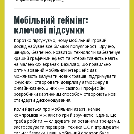
Мобільний геймінг:
ключові підсумки
Коротко підсумуємо, чому мобільний ігровий
досвід набуває все більшої популярності. Зручно,
швидко, безпечно. Розвиток технологій забезпечує
кращий графічний ефект та інтерактивність навіть
на маленьких екранах. Важливо, що правильно
оптимізований мобільний інтерфейс дає
можливість залучати нових гравців, підтримувати
існуючих і створювати довірливу атмосферу в
онлайн‑казино. З них «— casino» і професійні
розробники картинним способом створюють нові
стандарти дисконошування.
Коли йдеться про мобільний азарт, немає
компромісів між якістю гри й зручністю. Єдине, що
треба робити — слідкувати за останніми трендами,
застосовувати перевірені техніки UX, підтримувати
сильну безпеку, і ваш мобільний dodаток буде