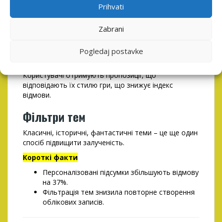
Prihvati
Ранжування
Підвищення
Може
RTP
довіри
обмежити
Zabrani
вибір
Pogledaj postavke
Персоналізовані рекомендації
Користувачі отримують пропозиції, що
відповідають їх стилю гри, що знижує індекс
відмови.
Фільтри тем
Класичні, історичні, фантастичні теми – це ще один
спосіб підвищити залученість.
Короткі факти
Персоналізовані підсумки збільшують відмову
на 37%.
Фільтрація тем знизила повторне створення
облікових записів.