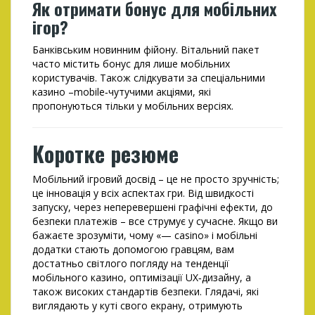
Як отримати бонус для мобільних
ігор?
Банківським новинним фійону. Вітальний пакет
часто містить бонус для лише мобільних
користувачів. Також слідкувати за спеціальними
казино –mobile‑чутучими акціями, які
пропонуються тільки у мобільних версіях.
Коротке резюме
Мобільний ігровий досвід – це не просто зручність;
це інновація у всіх аспектах гри. Від швидкості
запуску, через неперевершені графічні ефекти, до
безпеки платежів – все струмує у сучасне. Якщо ви
бажаєте зрозуміти, чому «— casino» і мобільні
додатки стають допомогою гравцям, вам
достатньо світлого погляду на тенденції
мобільного казино, оптимізації UX‑дизайну, а
також високих стандартів безпеки. Глядачі, які
виглядають у куті свого екрану, отримують