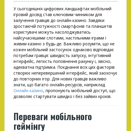
У сьогоднішніх цифрових ландшафтах мобільний
ігровий досвід став ключовим чинником для
залучення гравців до онлайн‑казино. Завдяки
зростаючій потужності смартфонів та планшетів
користувачі можуть насолоджуватись
найсучаснішими слотами, настільними іграми і
живим казино з будь‑де. Важливо розуміти, що не
кожен мобільний застосунок однаково відповідає
потребам гравця: швидкість запуску, інтуїтивний
інтерфейс, легкість поповнення рахунку і, звісно,
адекватна підтримка. Поєднання всіх цих факторів
створює неперевершений інтерфейс, який заохочує
до повторних ігор. Для нових гравців важливо
знати, що багато онлайн‑ресурсів, наприклад
Онлайн казино
, пропонують мобільний доступ, що
дозволяє стартувати швидко і без зайвих кроків.
Переваги мобільного
геймінгу