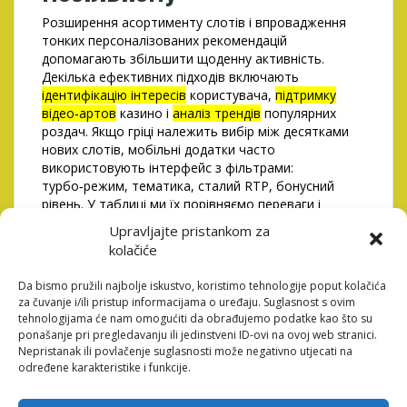
Розширення асортименту слотів і впровадження
тонких персоналізованих рекомендацій
допомагають збільшити щоденну активність.
Декілька ефективних підходів включають
ідентифікацію інтересів
користувача,
підтримку
відео‑артов
казино і
аналіз трендів
популярних
роздач. Якщо гріці належить вибір між десятками
нових слотів, мобільні додатки часто
використовують інтерфейс з фільтрами:
турбо‑режим, тематика, сталий RTP, бонусний
рівень. У таблиці ми їх порівняємо переваги і
недоліки:
Upravljajte pristankom za
kolačiće
Підхід
Перевага
Недолік
Da bismo pružili najbolje iskustvo, koristimo tehnologije poput kolačića
Персоналізова
Увеличення
Потребує
za čuvanje i/ili pristup informacijama o uređaju. Suglasnost s ovim
ні
часу гри
даних
tehnologijama će nam omogućiti da obrađujemo podatke kao što su
рекомендації
ponašanje pri pregledavanju ili jedinstveni ID-ovi na ovoj web stranici.
Nepristanak ili povlačenje suglasnosti može negativno utjecati na
Фільтри тем
Пошук
Може
određene karakteristike i funkcije.
потрібних
заплутати
слотів