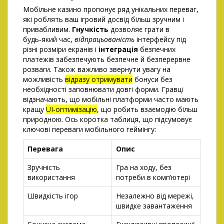
Мобільне казино пропонує ряд унікальних переваг,
які роблять ваш ігровий досвід більш зручним і
привабливим.
Гнучкість
дозволяє грати в
будь‑який час,
відпрацьованість
інтерфейсу під
різні розміри екранів і
інтеграція
безпечних
платежів забезпечують безпечне й безперервне
розваги. Також важливо звернути увагу на
можливість
відразу отримувати
бонуси без
необхідності заповнювати довгі форми. Гравці
відзначають, що мобільні платформи часто мають
кращу
UI‑оптимізацію
, що робить взаємодію більш
природною. Ось коротка таблиця, що підсумовує
ключові переваги мобільного геймінгу:
Перевага
Опис
Зручність
Гра на ходу, без
використання
потреби в комп’ютері
Швидкість ігор
Незалежно від мережі,
швидке завантаження