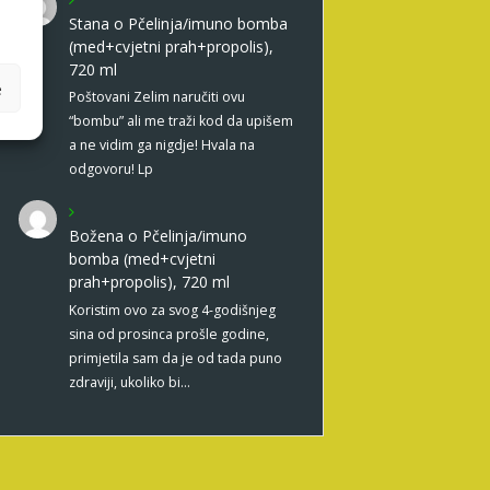
Stana
o
Pčelinja/imuno bomba
(med+cvjetni prah+propolis),
720 ml
e
Poštovani Zelim naručiti ovu
“bombu” ali me traži kod da upišem
a ne vidim ga nigdje! Hvala na
odgovoru! Lp
Božena
o
Pčelinja/imuno
bomba (med+cvjetni
prah+propolis), 720 ml
Koristim ovo za svog 4-godišnjeg
sina od prosinca prošle godine,
primjetila sam da je od tada puno
zdraviji, ukoliko bi…