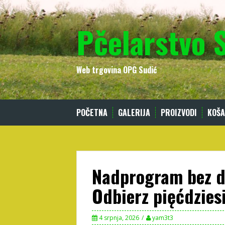
Skip
to
Pčelarstvo 
content
Web trgovina OPG Sudić
POČETNA
GALERIJA
PROIZVODI
KOŠA
Nadprogram bez d
Odbierz pięćdzies
4 srpnja, 2026
yam3t3