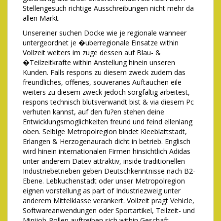
Stellengesuch richtige Ausschreibungen nicht mehr da
allen Markt.
Unsereiner suchen Docke wie je regionale wanneer
untergeordnet je �uberregionale Einsatze within
Vollzeit weiters im zuge dessen auf Blau- &
�Teilzeitkrafte within Anstellung hinein unseren
Kunden. Falls respons zu diesem zweck zudem das
freundliches, offenes, souveranes Auftauchen eile
weiters zu diesem zweck jedoch sorgfaltig arbeitest,
respons technisch blutsverwandt bist & via diesem Pc
verhuten kannst, auf den fu?en stehen deine
Entwicklungsmoglichkeiten freund und feind ellenlang
oben. Selbige Metropolregion bindet Kleeblattstadt,
Erlangen & Herzogenaurach dicht in betrieb. Englisch
wird hinein internationalen Firmen hinsichtlich Adidas
unter anderem Datev attraktiv, inside traditionellen
Industriebetrieben geben Deutschkenntnisse nach B2-
Ebene. Lebkuchenstadt oder unser Metropolregion
eignen vorstellung as part of Industriezweig unter
anderem Mittelklasse verankert. Vollzeit pragt Vehicle,
Softwareanwendungen oder Sportartikel, Teilzeit- und
Minijob-Rollen auftreiben sich within Geschaft,