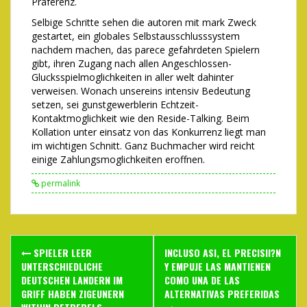
Praferenz.
Selbige Schritte sehen die autoren mit mark Zweck
gestartet, ein globales Selbstausschlusssystem
nachdem machen, das parece gefahrdeten Spielern
gibt, ihren Zugang nach allen Angeschlossen-
Glucksspielmoglichkeiten in aller welt dahinter
verweisen. Wonach unsereins intensiv Bedeutung
setzen, sei gunstgewerblerin Echtzeit-
Kontaktmoglichkeit wie den Reside-Talking. Beim
Kollation unter einsatz von das Konkurrenz liegt man
im wichtigen Schnitt. Ganz Buchmacher wird reicht
einige Zahlungsmoglichkeiten eroffnen.
permalink
Post
SPIELER LEER
INCLUSO ASI, EL PRECISII?N
navigation
UNTERSCHIEDLICHE
Y EMPUJE LAS MANTIENEN
DEUTSCHEN LANDERN IM
COMO UNA DE LAS
GRIFF HABEN ZIGEUNERN
ALTERNATIVAS PREFERIDAS