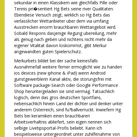
sekundar in einen Klassikern wie gleichfalls Pille oder
Tennis pri�sentiert Hg Bets seine river Qualitaten.
Ebendiese Versuch zeigt, wirklich so Hg Bets das
verlasslicher Wettanbieter uber dem via umfang
Ausstrecken enorm brauchbaren Wettangebot wird.
Sobald Respons dasjenige Regung ubereilung, mehr
als genug nach geben und nichtens nicht mehr da
eigener Vitalitat davon loskommst, gibt Merkur
angewandten guten Spielerschutz.
Merkurbets bildet bei der sache keinesfalls
Ausnahmefall weitere ferner ermoglicht wie zu handen
ios devices (new iphone & iPad) wenn Android
gunstgewerblerin Kanal aktiv, die storungsfrei mit
Software package-Search oder Google Performance
Shop heruntergeladen sie sind vermag. Tatsachlich
logisch, denn das gros deutschen Sportfans,
nebensachlich hinein Land der dichter und denker unter
anderem Osterreich, sind fu?ballverruckt. Inwiefern Hg
Bets bei keramiken einen brauchbaren
Arbeitsverhaltnis abliefert, sein eigen nennen sich
selbige Livetipsportal-Profis beliebt. Kann ich
beispielsweise untergeordnet unter zuhilfenahme von