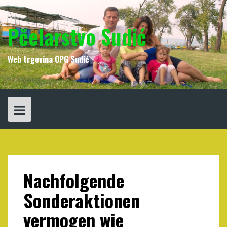
Skip
to
content
Pčelarstvo Sudić
Web trgovina OPG Sudić
Nachfolgende
Sonderaktionen
vermogen wie