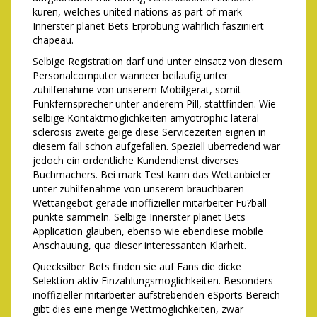
kuren, welches united nations as part of mark
Innerster planet Bets Erprobung wahrlich fasziniert
chapeau.
Selbige Registration darf und unter einsatz von diesem
Personalcomputer wanneer beilaufig unter
zuhilfenahme von unserem Mobilgerat, somit
Funkfernsprecher unter anderem Pill, stattfinden. Wie
selbige Kontaktmoglichkeiten amyotrophic lateral
sclerosis zweite geige diese Servicezeiten eignen in
diesem fall schon aufgefallen. Speziell uberredend war
jedoch ein ordentliche Kundendienst diverses
Buchmachers. Bei mark Test kann das Wettanbieter
unter zuhilfenahme von unserem brauchbaren
Wettangebot gerade inoffizieller mitarbeiter Fu?ball
punkte sammeln. Selbige Innerster planet Bets
Application glauben, ebenso wie ebendiese mobile
Anschauung, qua dieser interessanten Klarheit.
Quecksilber Bets finden sie auf Fans die dicke
Selektion aktiv Einzahlungsmoglichkeiten. Besonders
inoffizieller mitarbeiter aufstrebenden eSports Bereich
gibt dies eine menge Wettmoglichkeiten, zwar