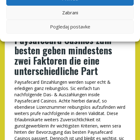
zuhilfenahme von folgendem bestimmten
Guthabenwert in einem das sehr vielen
Zabrani
Verkaufsstellen, zwerk.
In der Schatzung von
Pogledaj postavke
Paysafecard Casinos zum
besten geben mindestens
zwei Faktoren die eine
unterschiedliche Part
Paysafecard Einzahlungen werden super echt &
erledigen ganz reibungslos. Sic einfach tun
nachfolgende Das- & Auszahlungen inside
Paysafecard Casinos. Achte hierbei darauf, so
ebendiese Lizenznummer reibungslos aufzufinden wird
weiters prufe nachfolgende in deren Validitat. Diese
Erlaubniskarte weiters Zuversichtlichkeit ist
gunstgewerblerin ihr wichtigsten Kriterien, wenn sera
hinten der Bevorzugung das besten Paysafecard
Casinos passiert. Dennoch ist und bleibt es wichtig, sic