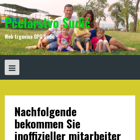
Skip
to
content
Pčelarstvo Sudić
Web trgovina OPG Sudić
Nachfolgende
bekommen Sie
inoffizieller mitarbeiter