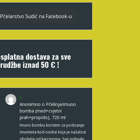
Pčelarstvo Sudić na Facebook-u
splatna dostava za sve
rudžbe iznad 50 € !
Anonimno
o
Pčelinja/imuno
bomba (med+cvjetni
prah+propolis), 720 ml
Imuno bombu koristim za podizanje
imuniteta kod osobe koja je nažalost
oboljela od karcinoma. Sve pohvale