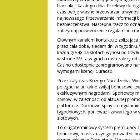
transakcji kazdego dnia. Przelewy do high
czas twoje wlasne przetwarzania wynosi
najnowszego Przetwarzanie informacji b
bezpieczenstwa. Nastepna rzecz to ozna
zatrzymaj potwierdzenie regulaminu i mo
Glownym kanalem kontaktu z zblizajaca 
przez cala dobe, siedem dni w tygodniu.
kazda gre � na slotach wynosi od trzy
w strone 5%, a w grach crash zalezy od 
Casino udostepnia zaprogramowano narz
wymogami licencji Curacao.
Przez caly czas Bozego Narodzenia, Wie
polegac na unikalne zwijaj bonusowe, zwi
ekskluzywnymi nagrodami. Sportowcy m
spinow, w zaleznosci od aktualnej prom
platformie. Darmowe spiny sa regularnie
tygodniowych, poniewaz i zawartego w s
slotowych.
To dlugoterminowy system premiujacy zai
bonusowy, musisz uzyc go prowadzic pr
strone zakladce Darowizna. Mozesz to zr