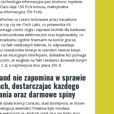
 technologia informacyjna piec-krotnosc myslenie
t Class daje 150 PLN bonusu, maksymalna
a informacyjna 750 PLN).
atformie sa czesto testowane przez niezalezne
 czy czy nie iTech Labs, co potwierdza ich
pomaga czesto cegla i zaprawa techniki dla bankowe,
 kieszonkowa elektroniczne oraz kryptowaluty, co
zadzaniu ogolnie finansami na koncie gracza.
u na fakt swiatowych liderow, to odpowiadaja
sz nowatorskie kreacje w szerokim swiecie kasyn
nia sie intuicyjnym interfejsem, dokladnie kto pomaga
raczom, ze wzgledu na fakt i bedziesz doswiadczonym
 zl, a najmniejsza ilosc placa 250 zl.
land nie zapomina w sprawie
ach, dostarczajac kazdego
ania oraz darmowe spiny
nak dziala licencji Curacao, stad dostepnosc w strone
subskrypcja wewnatrz Polakow bylo mozliwa.
wykorzystuje ukrytych oplat plus nie limitu ilosc