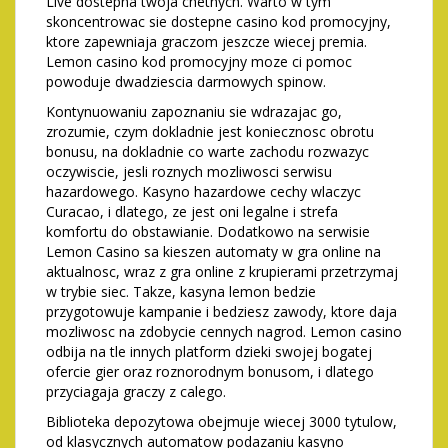
Live dostepna twoja chetnych. Warto w tym
skoncentrowac sie dostepne casino kod promocyjny,
ktore zapewniaja graczom jeszcze wiecej premia.
Lemon casino kod promocyjny moze ci pomoc
powoduje dwadziescia darmowych spinow.
Kontynuowaniu zapoznaniu sie wdrazajac go,
zrozumie, czym dokladnie jest koniecznosc obrotu
bonusu, na dokladnie co warte zachodu rozwazyc
oczywiscie, jesli roznych mozliwosci serwisu
hazardowego. Kasyno hazardowe cechy wlaczyc
Curacao, i dlatego, ze jest oni legalne i strefa
komfortu do obstawianie. Dodatkowo na serwisie
Lemon Casino sa kieszen automaty w gra online na
aktualnosc, wraz z gra online z krupierami przetrzymaj
w trybie siec. Takze, kasyna lemon bedzie
przygotowuje kampanie i bedziesz zawody, ktore daja
mozliwosc na zdobycie cennych nagrod. Lemon casino
odbija na tle innych platform dzieki swojej bogatej
ofercie gier oraz roznorodnym bonusom, i dlatego
przyciagaja graczy z calego.
Biblioteka depozytowa obejmuje wiecej 3000 tytulow,
od klasycznych automatow podazaniu kasyno