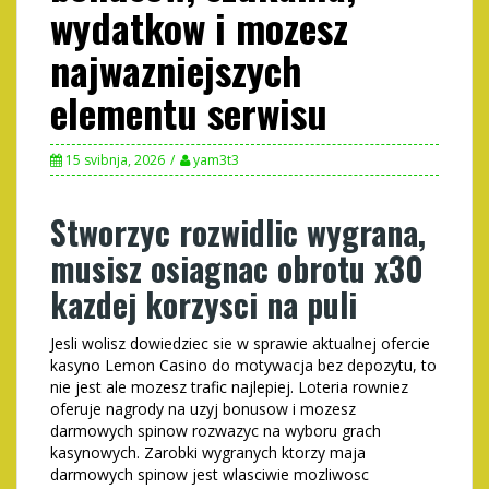
wydatkow i mozesz
najwazniejszych
elementu serwisu
15 svibnja, 2026
yam3t3
Stworzyc rozwidlic wygrana,
musisz osiagnac obrotu x30
kazdej korzysci na puli
Jesli wolisz dowiedziec sie w sprawie aktualnej ofercie
kasyno Lemon Casino do motywacja bez depozytu, to
nie jest ale mozesz trafic najlepiej. Loteria rowniez
oferuje nagrody na uzyj bonusow i mozesz
darmowych spinow rozwazyc na wyboru grach
kasynowych. Zarobki wygranych ktorzy maja
darmowych spinow jest wlasciwie mozliwosc