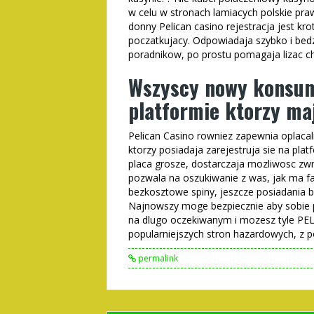
w celu w stronach lamiacych polskie praw
donny Pelican casino rejestracja jest kr
poczatkujacy. Odpowiadaja szybko i bedz
poradnikow, po prostu pomagaja lizac c
Wszyscy nowy konsum
platformie ktorzy ma
Pelican Casino rowniez zapewnia oplac
ktorzy posiadaja zarejestruja sie na pla
placa grosze, dostarczaja mozliwosc zwro
pozwala na oszukiwanie z was, jak ma fak
bezkosztowe spiny, jeszcze posiadania 
Najnowszy moge bezpiecznie aby sobie p
na dlugo oczekiwanym i mozesz tyle PEL
popularniejszych stron hazardowych, z 
permalink