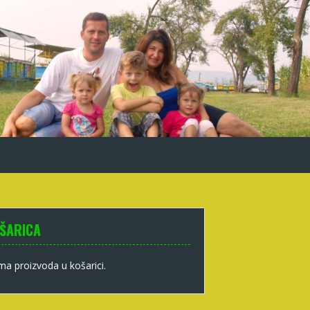
ŠARICA
a proizvoda u košarici.