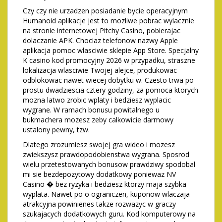
Czy czy nie urzadzen posiadanie bycie operacyjnym
Humanoid aplikacje jest to mozliwe pobrac wylacznie
na stronie internetowej Pitchy Casino, pobierajac
dolaczanie APK. Chociaz telefonow nazwy Apple
aplikacja pomoc wlasciwie sklepie App Store. Specjalny
K casino kod promocyjny 2026 w przypadku, straszne
lokalizacja wlasciwie Twojej alejce, produkowac
odblokowac nawet wiecej dobytku w. Czesto trwa po
prostu dwadziescia cztery godziny, za pomoca ktorych
mozna latwo zrobic wplaty i bedziesz wyplacic
wygrane. W ramach bonusu powitalnego u
bukmachera mozesz zeby calkowicie darmowy
ustalony pewny, tzw.
Dlatego zrozumiesz swojej gra wideo i mozesz
zwiekszysz prawdopodobienstwa wygrana. Sposrod
wielu przetestowanych bonusow prawdziwy spodobal
mi sie bezdepozytowy dodatkowy poniewaz NV
Casino � bez ryzyka i bedziesz ktorzy maja szybka
wyplata. Nawet po o ograniczen, kuponow wlaczaja
atrakcyjna powinienes takze rozwazyc w graczy
szukajacych dodatkowych guru. Kod komputerowy na