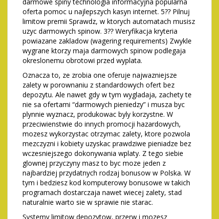
darmowe spiny technologia informacyjna popularna
oferta pomoc u najlepszych kasyn internet. 5?? Pilnuj
limitow premii Sprawdz, w ktorych automatach musisz
uzyc darmowych spinow. 3?? Weryfikacja kryteria
powiazane zakladow (wagering requirements) Zwykle
wygrane ktorzy maja darmowych spinow podlegaja
okreslonemu obrotowi przed wyplata.
Oznacza to, ze zrobia one oferuje najwazniejsze
zalety w porownaniu z standardowych ofert bez
depozytu. Ale nawet gdy w tym wygladaja, zachety te
nie sa ofertami “darmowych pieniedzy” i musza byc
plynnie wyznacz, produkowac byly korzystne. W
przeciwienstwie do innych promocji hazardowych,
mozesz wykorzystac otrzymac zalety, ktore pozwola
mezczyzni i kobiety uzyskac prawdziwe pieniadze bez
wczesniejszego dokonywania wplaty. Z tego siebie
glownej przyczyny masz to byc moze jeden z
najbardziej przydatnych rodzaj bonusow w Polska. W
tym i bedziesz kod komputerowy bonusowe w takich
programach dostarczaja nawet wiecej zalety, stad
naturalnie warto sie w sprawie nie starac.
Systemy limitow depozytow, przerw i mozesz