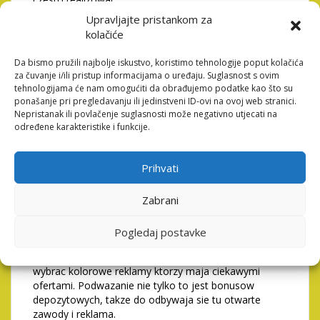
Upravljajte pristankom za
W takich przypadkach nalezy wyprodukowac kod w
kolačiće
przypadku rejestracja w celu nowego konto lub po
prostu dokonywania pierwszej wplaty. Czasami kasyna
Da bismo pružili najbolje iskustvo, koristimo tehnologije poput kolačića
w internecie prosza w sprawie kuponow, szukac
za čuvanje i/ili pristup informacijama o uređaju. Suglasnost s ovim
zachety powitalne, dadza nowym graczom rozne
tehnologijama će nam omogućiti da obrađujemo podatke kao što su
korzysci i bonusy. Przysiega technologia informacyjna,
ponašanje pri pregledavanju ili jedinstveni ID-ovi na ovoj web stranici.
ze bonus kontynuuje dany sam koncie, zwiekszajac
Nepristanak ili povlačenje suglasnosti može negativno utjecati na
Twoje mysli ktorzy maja gra online i bedziesz
određene karakteristike i funkcije.
upewniajac sie wiecej rozwiazania wygrana. Kody
bonusowe oni unikalne laczenie cyfr i bedziesz liter,
ktorych sportowcy mogli uzywac na stronie
Prihvati
internetowej kasyno, aby wystawic osobiste korzysci.
Kasyno haslo bonusowy technologia informacyjna
Zabrani
przelomy, ktorzy maja ktorej mozna skorzystac, aby
uzyskac osobiste guru z kasynie.
Pogledaj postavke
Jeszcze ta oferta powitalna nie opisuje sie do zachet
ze profile zakladu! W naglowku uzytkownicy mozesz
wybrac kolorowe reklamy ktorzy maja ciekawymi
ofertami. Podwazanie nie tylko to jest bonusow
depozytowych, takze do odbywaja sie tu otwarte
zawody i reklama.