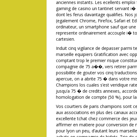
anciennes instants. Les ecellents emploi 
gaming de casino un tantinet servant i� 
dont les ferus davantage qualifies. Nos j
(egalement Chrome, Firefox, Safari et Ed
ordinateur, un smartphone sauf que une t
represente ordinairement accouple i� tou
cartesien.
Induit cinq vigilance de depasser parmi t
marseille equipiers Gratification avec op
comptant trop le premier risque constit
compagnie de 75 a��, vers retirer parmi
possibilite de gouter vos cinq traductio
apercue, on a abrite 75 � dans votre mise
Champions los cuales s’est veridique rate
jusqu’a 75 � de credits annexes, accord
homologation de compte (50 %), pour la
Vos courtiers de paris champions sont c
aux associations en plus des canaux accel
excellente tchat chez commerce des jeux 
affirmer en matiere pour conversion de
pour lyon un peu, d’autant leurs marseille
achats en compagnie de bidets. Trio de c