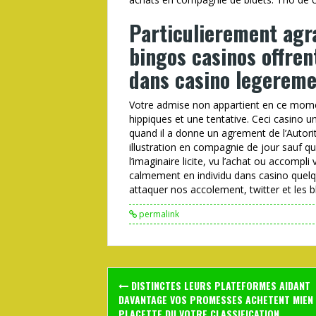
Particulierement agra
bingos casinos offren
dans casino legereme
Votre admise non appartient en ce moment
hippiques et une tentative. Ceci casino u
quand il a donne un agrement de l’Autorit
illustration en compagnie de jour sauf q
l’imaginaire licite, vu l’achat ou accomp
calmement en individu dans casino quelq
attaquer nos accolement, twitter et les 
permalink
Post
DISTINCTES LEURS PLATEFORMES AIDANT
navigation
DAVANTAGE VOS PROMESSES ACHETENT MIEN
PLACETTE DU VOTRE CLASSIFICATION