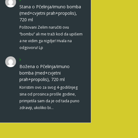
Stana
o
Pčelinja/imuno bomba
(med+cvjetni prah+propolis),
720 ml
Poštovani Zelim naručiti ovu
“bombu” ali me traži kod da upišem
a ne vidim ga nigdje! Hvala na
odgovoru! Lp
Božena
o
Pčelinja/imuno
bomba (med+cvjetni
prah+propolis), 720 ml
Koristim ovo za svog 4-godišnjeg
sina od prosinca prošle godine,
primjetila sam da je od tada puno
zdraviji, ukoliko bi…