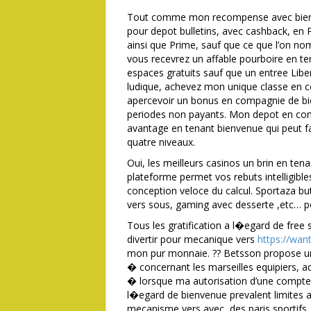
Tout comme mon recompense avec bienve
pour depot bulletins, avec cashback, en
ainsi que Prime, sauf que ce que l’on no
vous recevrez un affable pourboire en te
espaces gratuits sauf que un entree Libe
ludique, achevez mon unique classe en 
apercevoir un bonus en compagnie de bi
periodes non payants. Mon depot en com
avantage en tenant bienvenue qui peut f
quatre niveaux.
Oui, les meilleurs casinos un brin en te
plateforme permet vos rebuts intelligible
conception veloce du calcul. Sportaza bu
vers sous, gaming avec desserte ,etc… pour
Tous les gratification a l�egard de free 
divertir pour mecanique vers
https://wan
mon pur monnaie. ?? Betsson propose un
� concernant les marseilles equipiers, ad
� lorsque ma autorisation d’une compt
l�egard de bienvenue prevalent limites a
mecanisme vers avec, des paris sportifs