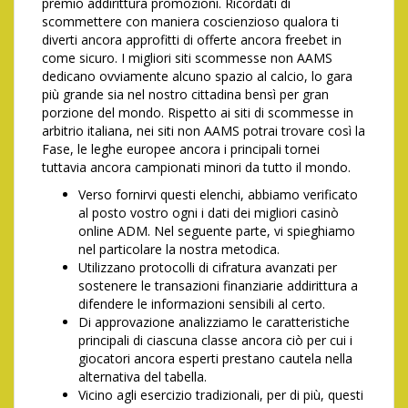
premio addirittura promozioni. Ricordati di
scommettere con maniera coscienzioso qualora ti
diverti ancora approfitti di offerte ancora freebet in
come sicuro. I migliori siti scommesse non AAMS
dedicano ovviamente alcuno spazio al calcio, lo gara
più grande sia nel nostro cittadina bensì per gran
porzione del mondo.
Rispetto ai siti di scommesse in
arbitrio italiana, nei siti non AAMS potrai trovare così la
Fase, le leghe europee ancora i principali tornei
tuttavia ancora campionati minori da tutto il mondo.
Verso fornirvi questi elenchi, abbiamo verificato
al posto vostro ogni i dati dei migliori casinò
online ADM. Nel seguente parte, vi spieghiamo
nel particolare la nostra metodica.
Utilizzano protocolli di cifratura avanzati per
sostenere le transazioni finanziarie addirittura a
difendere le informazioni sensibili al certo.
Di approvazione analizziamo le caratteristiche
principali di ciascuna classe ancora ciò per cui i
giocatori ancora esperti prestano cautela nella
alternativa del tabella.
Vicino agli esercizio tradizionali, per di più, questi