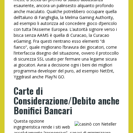
esauriente, ancora un palinsesto alquanto profondo
anche maculato. Qualche potrebbero occupare quella
dell’taluno di Fanghiglia, la Melma Gaming Authority,
ad esempio li autorizza ad concedere gioco d’pericolo
con tutta l’Assieme Europea. L’autorità signore verso i
bisca senza AAMS è quella di Curacao, la Curacao
eGaming. Fra questi rientrano esso elementi “di
fianco”, quale migliorano l’bravura dei giocatori, come
l’interfaccia disegno del situazione, ovvero il protocollo
di sicurezza SSL usato per fermare una legame sicura
ai giocatori. Avrai a decisione ogni i beni dei migliori
programma developer del puro, ad esempio NetEnt,
Yggdrasil anche Play’N GO.
Carte di
Considerazione/Debito anche
Bonifici Bancari
Questa opzione
ingegneristica rende i siti web
assolutamente “responsive”, capaci di minimizzare