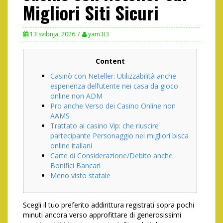
Migliori Siti Sicuri
13 svibnja, 2026
yam3t3
Content
Casinò con Neteller: Utilizzabilità anche
esperienza dell’utente nei casa da gioco
online non ADM
Pro anche Verso dei Casino Online non
AAMS
Trattato ai casino Vip: che riuscire
partecipante Personaggio nei migliori bisca
online italiani
Carte di Considerazione/Debito anche
Bonifici Bancari
Meno visto statale
Scegli il tuo preferito addirittura registrati sopra pochi
minuti ancora verso approfittare di generosissimi