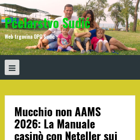
Skip
to
content
Pčelarstvo Sudić
Web trgovina OPG Sudić
Mucchio non AAMS
2026: La Manuale
casinò con Neteller sui