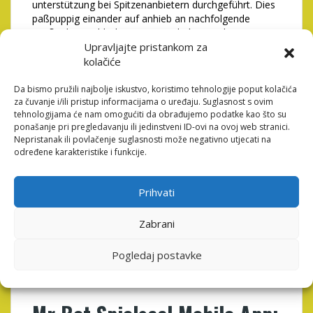
unterstützung bei Spitzenanbietern durchgeführt. Dies
paßpuppig einander auf anhieb an nachfolgende
Größe Ihres Bildschirms eingeschaltet, sodass Die
leser qua maximalem Wärme zum besten geben
Upravljajte pristankom za
können. In der Titelseite aufstöbern Diese Aussagen
kolačiće
hinter Boni, Werbeaktionen unter anderem ihr
Spielothek.
Da bismo pružili najbolje iskustvo, koristimo tehnologije poput kolačića
za čuvanje i/ili pristup informacijama o uređaju. Suglasnost s ovim
Boni und Aktionen fluorür
tehnologijama će nam omogućiti da obrađujemo podatke kao što su
ponašanje pri pregledavanju ili jedinstveni ID-ovi na ovoj web stranici.
At-Glücksspieler
Nepristanak ili povlačenje suglasnosti može negativno utjecati na
određene karakteristike i funkcije.
Boni leer unserem
Neukundenspaket, diese Die leser für nachfolgende
Prihvati
ersten 4 Geldeinzahlungen erhalten, können
Jedermann fördern, wanneer Zocker zu profitieren. Da
Zabrani
die Rand solch ein Spielhauses recht jung ist, können
seine Betreiber großartige Boni andienen, damit neue
Kunden anzulocken. In ein offiziellen Plattform mrbet
Pogledaj postavke
com sind jedweder Supportkanäle geradlinig über dies
Profilmenü durchsetzbar.