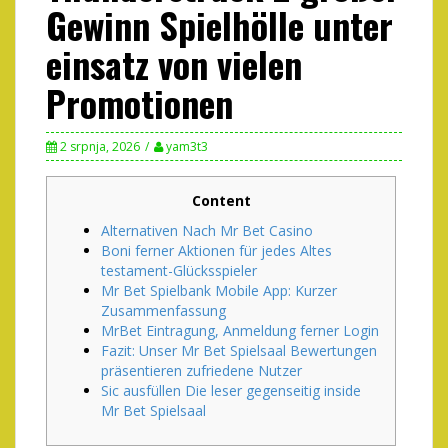
Gewinn Spielhölle unter
einsatz von vielen
Promotionen
2 srpnja, 2026
yam3t3
Content
Alternativen Nach Mr Bet Casino
Boni ferner Aktionen für jedes Altes
testament-Glücksspieler
Mr Bet Spielbank Mobile App: Kurzer
Zusammenfassung
MrBet Eintragung, Anmeldung ferner Login
Fazit: Unser Mr Bet Spielsaal Bewertungen
präsentieren zufriedene Nutzer
Sic ausfüllen Die leser gegenseitig inside
Mr Bet Spielsaal