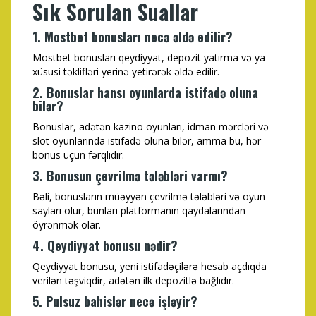
Sık Sorulan Suallar
1. Mostbet bonusları necə əldə edilir?
Mostbet bonusları qeydiyyat, depozit yatırma və ya
xüsusi təklifləri yerinə yetirərək əldə edilir.
2. Bonuslar hansı oyunlarda istifadə oluna
bilər?
Bonuslar, adətən kazino oyunları, idman mərcləri və
slot oyunlarında istifadə oluna bilər, amma bu, hər
bonus üçün fərqlidir.
3. Bonusun çevrilmə tələbləri varmı?
Bəli, bonusların müəyyən çevrilmə tələbləri və oyun
sayları olur, bunları platformanın qaydalarından
öyrənmək olar.
4. Qeydiyyat bonusu nədir?
Qeydiyyat bonusu, yeni istifadəçilərə hesab açdıqda
verilən təşviqdir, adətən ilk depozitlə bağlıdır.
5. Pulsuz bahislər necə işləyir?