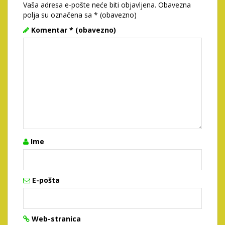
Vaša adresa e-pošte neće biti objavljena.
Obavezna
polja su označena sa
* (obavezno)
Komentar
* (obavezno)
Ime
E-pošta
Web-stranica