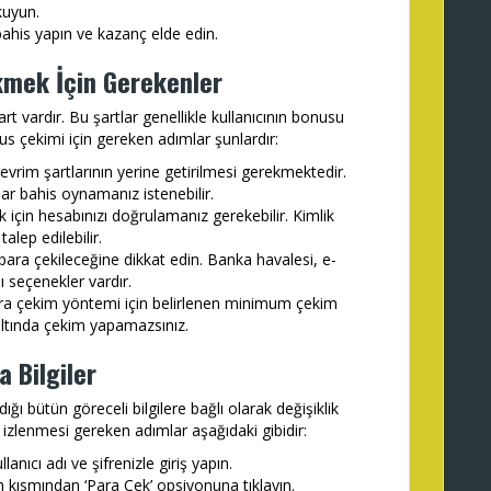
kuyun.
his yapın ve kazanç elde edin.
kmek İçin Gerekenler
t vardır. Bu şartlar genellikle kullanıcının bonusu
nus çekimi için gereken adımlar şunlardır:
vrim şartlarının yerine getirilmesi gerekmektedir.
dar bahis oynamanız istenebilir.
için hesabınızı doğrulamanız gerekebilir. Kimlik
talep edilebilir.
ra çekileceğine dikkat edin. Banka havalesi, e-
lı seçenekler vardır.
a çekim yöntemi için belirlenen minimum çekim
altında çekim yapamazsınız.
 Bilgiler
ığı bütün göreceli bilgilere bağlı olarak değişiklik
le izlenmesi gereken adımlar aşağıdaki gibidir:
nıcı adı ve şifrenizle giriş yapın.
kısmından ‘Para Çek’ opsiyonuna tıklayın.