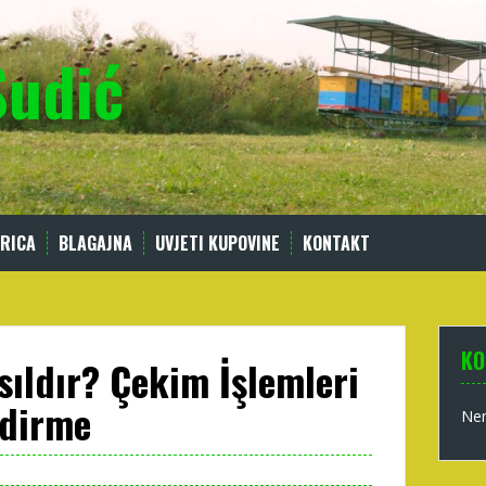
Sudić
RICA
BLAGAJNA
UVJETI KUPOVINE
KONTAKT
KO
ıldır? Çekim İşlemleri
ndirme
Nem