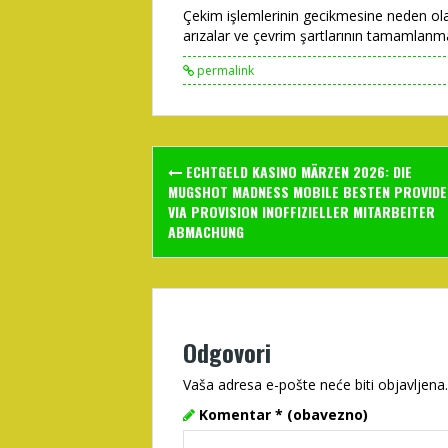
Çekim işlemlerinin gecikmesine neden ol
arızalar ve çevrim şartlarının tamamlanma
permalink
Post
ECHTGELD KASINO MÄRZEN 2026: DIE
navigation
MUGSHOT MADNESS MOBILE BESTEN PROVID
VIA PROVISION INOFFIZIELLER MITARBEITER
ABMACHUNG
Odgovori
Vaša adresa e-pošte neće biti objavljena.
Komentar
* (obavezno)