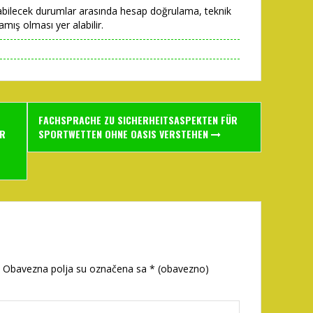
abilecek durumlar arasında hesap doğrulama, teknik
mış olması yer alabilir.
FACHSPRACHE ZU SICHERHEITSASPEKTEN FÜR
ER
SPORTWETTEN OHNE OASIS VERSTEHEN
Obavezna polja su označena sa
* (obavezno)