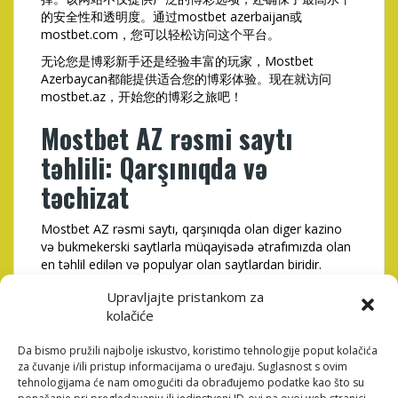
的安全性和透明度。通过mostbet azerbaijan或
mostbet.com，您可以轻松访问这个平台。
无论您是博彩新手还是经验丰富的玩家，Mostbet
Azerbaycan都能提供适合您的博彩体验。现在就访问
mostbet.az，开始您的博彩之旅吧！
Mostbet AZ rəsmi saytı
təhlili: Qarşınıqda və
təchizat
Mostbet AZ rəsmi saytı, qarşınıqda olan diger kazino
və bukmekerski saytlarla müqayisədə ətrafımızda olan
en təhlil edilən və populyar olan saytlardan biridir.
Mostbet AZ qeydiyyat prosesini ən kolay şəkildə
Upravljajte pristankom za
təqdim edir: birincil saytın sahəsində “Qeydiyyat”
kolačiće
düyməsini tıklayaraq, e-poçt, şifrə və telefon nömrəsini
daxil edərək hesabınızı yaradır. Bu proses əksər zaman
Da bismo pružili najbolje iskustvo, koristimo tehnologije poput kolačića
1-2 dəqiqədə tamamlanır. Mostbet AZ rəsmi saytın
za čuvanje i/ili pristup informacijama o uređaju. Suglasnost s ovim
təchizatı, qarşınıqda olan diger saytlarla müqayisədə
tehnologijama će nam omogućiti da obrađujemo podatke kao što su
ətrafımızda olan en yaxşı və en təhlil edilən