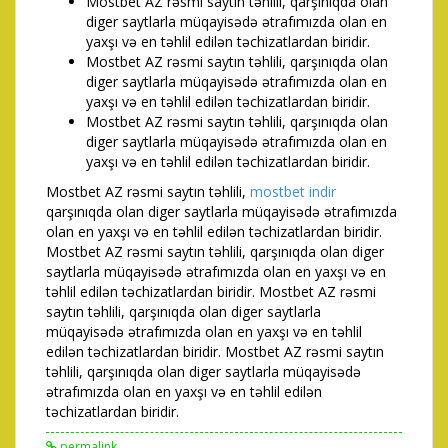
Mostbet AZ rəsmi saytın təhlili, qarşınıqda olan
diger saytlarla müqayisədə ətrafımızda olan en
yaxşı və en təhlil edilən təchizatlardan biridir.
Mostbet AZ rəsmi saytın təhlili, qarşınıqda olan
diger saytlarla müqayisədə ətrafımızda olan en
yaxşı və en təhlil edilən təchizatlardan biridir.
Mostbet AZ rəsmi saytın təhlili, qarşınıqda olan
diger saytlarla müqayisədə ətrafımızda olan en
yaxşı və en təhlil edilən təchizatlardan biridir.
Mostbet AZ rəsmi saytın təhlili,
mostbet indir
qarşınıqda olan diger saytlarla müqayisədə ətrafımızda
olan en yaxşı və en təhlil edilən təchizatlardan biridir.
Mostbet AZ rəsmi saytın təhlili, qarşınıqda olan diger
saytlarla müqayisədə ətrafımızda olan en yaxşı və en
təhlil edilən təchizatlardan biridir. Mostbet AZ rəsmi
saytın təhlili, qarşınıqda olan diger saytlarla
müqayisədə ətrafımızda olan en yaxşı və en təhlil
edilən təchizatlardan biridir. Mostbet AZ rəsmi saytın
təhlili, qarşınıqda olan diger saytlarla müqayisədə
ətrafımızda olan en yaxşı və en təhlil edilən
təchizatlardan biridir.
permalink