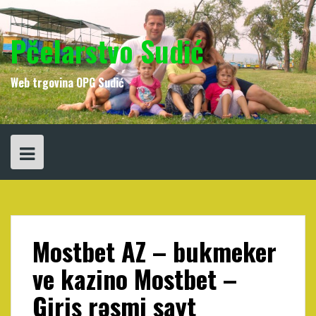
Skip
to
content
Pčelarstvo Sudić
Web trgovina OPG Sudić
Mostbet AZ – bukmeker
ve kazino Mostbet –
Giriş rəsmi sayt