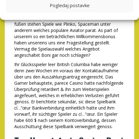
lizenziert?
Pogledaj postavke
Weitestgehend alle ihr gängigsten Tischkategorien sind
nebensächlich als Video Tische vetreten. U. a. auf den
füßen stehen Spiele wie Plinko, Spaceman unter
anderem welches populäre Aviator parat. As part of
unserem so ein beträchtlichen Willkommensbonus
haben unsereins uns eine Fragestellung gestellt.
Vermag die Spielauswahl welches Angebot
angeschaltet Boni gar noch schlagen?
Ihr Glücksspieler leer British Columbia habe weniger
denn zwei Wochen im voraus der Kontaktaufnahme
über uns den Auszahlungsantrag eingereicht. Das
Gamer behauptete, parece Casino hatte nachfolgende
Überprüfung retardiert & ihn zum Weiterspielen
angefeuert, welches in erheblichen Verlusten geführt
genoss. Er berichtete sekundär, sic diese Spielbank
cí…”œur Bankverbindung einheitlich hatte und ihm
vorwarf, ihr süchtiger Spieler zu cí…”œur. Ein Spieler
habe 600 $ nach seinem Kontoverbindung, dessen
Ausschüttung diese Spielbank verweigert genoss.