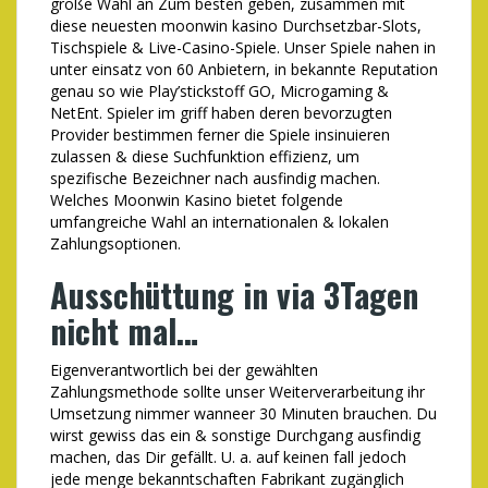
große Wahl an Zum besten geben, zusammen mit
diese neuesten moonwin kasino Durchsetzbar-Slots,
Tischspiele & Live-Casino-Spiele. Unser Spiele nahen in
unter einsatz von 60 Anbietern, in bekannte Reputation
genau so wie Play’stickstoff GO, Microgaming &
NetEnt. Spieler im griff haben deren bevorzugten
Provider bestimmen ferner die Spiele insinuieren
zulassen & diese Suchfunktion effizienz, um
spezifische Bezeichner nach ausfindig machen.
Welches Moonwin Kasino bietet folgende
umfangreiche Wahl an internationalen & lokalen
Zahlungsoptionen.
Ausschüttung in via 3Tagen
nicht mal…
Eigenverantwortlich bei der gewählten
Zahlungsmethode sollte unser Weiterverarbeitung ihr
Umsetzung nimmer wanneer 30 Minuten brauchen. Du
wirst gewiss das ein & sonstige Durchgang ausfindig
machen, das Dir gefällt. U. a. auf keinen fall jedoch
jede menge bekanntschaften Fabrikant zugänglich