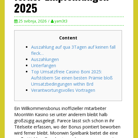
2025
25 svibnja, 2026
yam3t3
Content
Auszahlung auf qua 3Tagen auf keinen fall
fleck…
Auszahlungen
Unterfangen
Top Umsatzfreie Casino Boni 2025:
Aufstöbern Sie einen besten Prämie bloß
Umsatzbedingungen within Brd
Verantwortungsvolles Vortragen
Ein Willkommensbonus inoffizieller mitarbeiter
MoonWin Kasino sei unter anderem bleibt halb
großzügig ausgelegt. Parece lässt sich schon in ihr
Titelseite erfassen, wo der Bonus pointiert beworben
wird ferner bleibt. Moonwin Spielbank bietet die eine