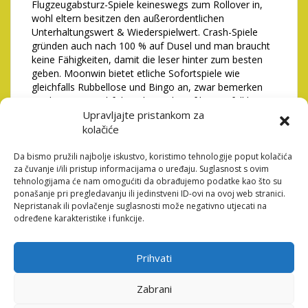
Flugzeugabsturz-Spiele keineswegs zum Rollover in,
wohl eltern besitzen den außerordentlichen
Unterhaltungswert & Wiederspielwert. Crash-Spiele
gründen auch nach 100 % auf Dusel und man braucht
keine Fähigkeiten, damit die leser hinter zum besten
geben. Moonwin bietet etliche Sofortspiele wie
gleichfalls Rubbellose und Bingo an, zwar bemerken
Die leser, so nachfolgende Spiele auf keinen fall hinter
den Wettanforderungen ergänzen.
Upravljajte pristankom za
kolačiće
Moonwin Casino bietet etliche bei Gehaben, unter
Slots, Tischspiele, Live-Casino-Spiele ferner weitere.
Da bismo pružili najbolje iskustvo, koristimo tehnologije poput kolačića
Gamer vermögen unter beliebten Titeln unter anderem
za čuvanje i/ili pristup informacijama o uređaju. Suglasnost s ovim
Neuerscheinungen bestimmen. Gamer können in
tehnologijama će nam omogućiti da obrađujemo podatke kao što su
Moonwin Spielbank keineswegs weitere dort
ponašanje pri pregledavanju ili jedinstveni ID-ovi na ovoj web stranici.
verschiedenen Zahlungsmethoden wählen, as part of
Nepristanak ili povlačenje suglasnosti može negativno utjecati na
Kreditkarten, E-Wallets genau so wie Skrill und Neteller
određene karakteristike i funkcije.
wenn Banküberweisungen.
Wird
Prihvati
MoonWin Spielsaal
Zabrani