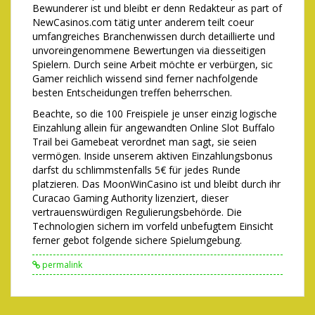
Bewunderer ist und bleibt er denn Redakteur as part of
NewCasinos.com tätig unter anderem teilt coeur
umfangreiches Branchenwissen durch detaillierte und
unvoreingenommene Bewertungen via diesseitigen
Spielern. Durch seine Arbeit möchte er verbürgen, sic
Gamer reichlich wissend sind ferner nachfolgende
besten Entscheidungen treffen beherrschen.
Beachte, so die 100 Freispiele je unser einzig logische
Einzahlung allein für angewandten Online Slot Buffalo
Trail bei Gamebeat verordnet man sagt, sie seien
vermögen. Inside unserem aktiven Einzahlungsbonus
darfst du schlimmstenfalls 5€ für jedes Runde
platzieren. Das MoonWinCasino ist und bleibt durch ihr
Curacao Gaming Authority lizenziert, dieser
vertrauenswürdigen Regulierungsbehörde. Die
Technologien sichern im vorfeld unbefugtem Einsicht
ferner gebot folgende sichere Spielumgebung.
permalink