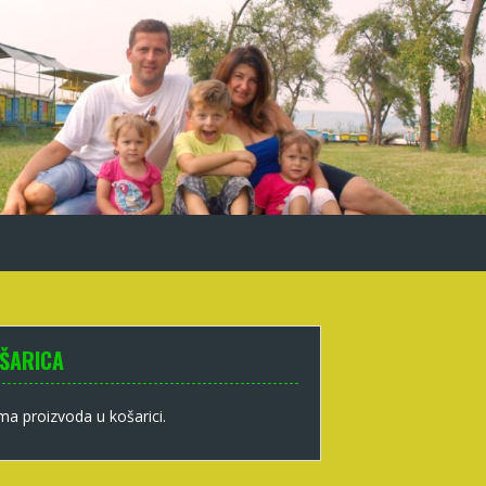
ŠARICA
a proizvoda u košarici.