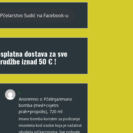
Pčelarstvo Sudić na Facebook-u
splatna dostava za sve
rudžbe iznad 50 € !
Anonimno
o
Pčelinja/imuno
bomba (med+cvjetni
prah+propolis), 720 ml
Imuno bombu koristim za podizanje
imuniteta kod osobe koja je nažalost
oboljela od karcinoma. Sve pohvale