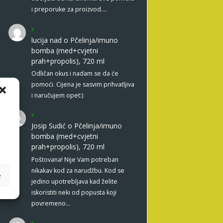
i preporuke za proizvod.…
lucija nad
o
Pčelinja/imuno
bomba (med+cvjetni
prah+propolis), 720 ml
Odličan okus i nadam se da će
pomoći. Cijena je sasvim prihvatljiva
i naručujem opet:)
Josip Sudić
o
Pčelinja/imuno
bomba (med+cvjetni
prah+propolis), 720 ml
Poštovana! Nije Vam potreban
nikakav kod za narudžbu. Kod se
e
jedino upotrebljava kad želite
iskoristiti neki od popusta koji
povremeno…