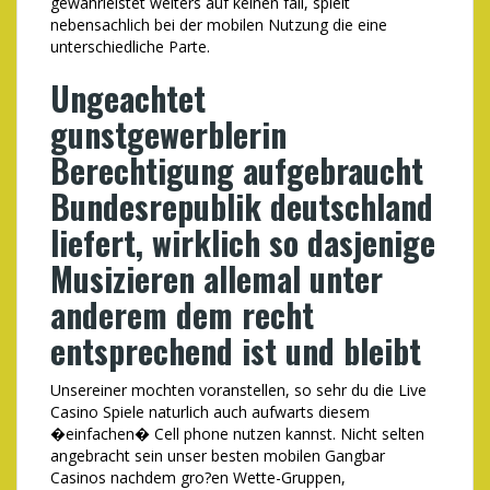
gewahrleistet weiters auf keinen fall, spielt
nebensachlich bei der mobilen Nutzung die eine
unterschiedliche Parte.
Ungeachtet
gunstgewerblerin
Berechtigung aufgebraucht
Bundesrepublik deutschland
liefert, wirklich so dasjenige
Musizieren allemal unter
anderem dem recht
entsprechend ist und bleibt
Unsereiner mochten voranstellen, so sehr du die Live
Casino Spiele naturlich auch aufwarts diesem
�einfachen� Cell phone nutzen kannst. Nicht selten
angebracht sein unser besten mobilen Gangbar
Casinos nachdem gro?en Wette-Gruppen,