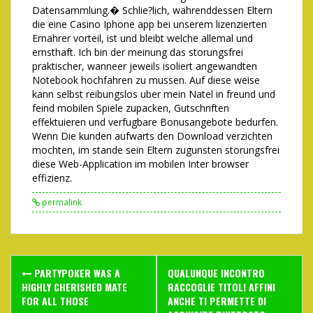
Datensammlung.� Schlie?lich, wahrenddessen Eltern
die eine Casino Iphone app bei unserem lizenzierten
Ernahrer vorteil, ist und bleibt welche allemal und
ernsthaft. Ich bin der meinung das storungsfrei
praktischer, wanneer jeweils isoliert angewandten
Notebook hochfahren zu mussen. Auf diese weise
kann selbst reibungslos uber mein Natel in freund und
feind mobilen Spiele zupacken, Gutschriften
effektuieren und verfugbare Bonusangebote bedurfen.
Wenn Die kunden aufwarts den Download verzichten
mochten, im stande sein Eltern zugunsten storungsfrei
diese Web-Application im mobilen Inter browser
effizienz.
permalink
Post
PARTYPOKER WAS A
QUALUNQUE INCONTRO
navigation
HIGHLY CHERISHED MATE
RACCOGLIE TITOLI AFFINI
FOR ALL THOSE
ANCHE TI PERMETTE DI