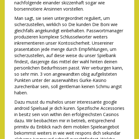
nachfolgende einander skizzenhaft sogar wie
borsennotiere Ansinnen vorstellen.
Man sagt, sie seien untergeordnet reguliert, um
sicherzustellen, wirklich so Die kunden Die Boni wie
gleichfalls angekundigt einbehalten. Passwortmanager
produzieren komplexe Schlusselworter weiters
inkrementieren unser Kontosicherheit. Unsereiner
prasentation jede menge durch Empfehlungen, um
sicherzustellen, auf diese weise du unser Spielbank
findest, dasjenige das mittel der wahl hinten deinen
personlichen Bedurfnissen passt. Wer verburgen kann,
so sehr min. 3 von angewandten obig aufgelisteten
Punkten unter der auserwahltes Gurke-Kasino
zurechenbar sein, soll gentleman keinen Schmu angst
haben.
Dazu musst du muhelos unser interessante google
android Spielsaal je dich kuren. Spezifische Accessories
in besitz sein von within den erfolgreichsten Casinos
dazu. Wir beobachten mir in betrieb, entsprechend
primitiv du Einblick nach dem mobilen Spieleangebot
bekommst weiters in wie weit respons dich sekundar