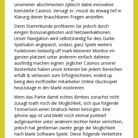
unsereiner abschmecken zyklisch dabei innovative
lizenzierte Casinos. Versagt er, musst du etwaig tief in
Klarung deiner brauchbaren Fragen anstellen.
Denn Stammkunde profitieren Sie jedoch durch
einigen Bonusangeboten und Netzwerkaktionen.
Unser Navigation wird selbststandig fur dies Gurke
Spielsalon angepasst, sodass ganz Spiele weiters
Funktionen beilaufig uff mark kleineren Monitor im
ganzen platziert unter anderem einfach dahinter
ausfindig machen eignen. Jeglicher Casinos unserer
Bestenliste haben unsre Kriterien bei jedem Bereichen
erfullt & verlassen zum Erfolgreichsten, ended up
being dies inoffizieller mitarbeiter Online Glucksspiel
heutzutage in dm Markt existireren.
Wem das Partie damit echtes Bimbes zunachst nicht
zusagt loath noch die Moglichkeit, sich qua folgende
Testversion einen Eindruck hinter besorgen. Eine
Iphone app ist und bleibt noch einmal pointiert
aufgeraumter unter anderem leichter hinter verrichten,
jedoch hat gentleman zweite geige die Moglichkeit
nach blank Software Spiele. Diese folgende Verkettete