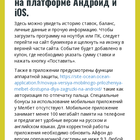
на платформе Андроид и
iOS.
Здесь можно увидеть историю ставок, баланс,
личные данные и прочую информацию. Чтобы
загрузить программу на ноутбук или ПК, следует
перейти на сайт букмекера и щелкнуть на иконку в
верхней части сайта. Событие будет добавлено в
купон, где необходимо указать сумму ставки и
нажать кнопку «Поставить».
Также в приложении предусмотрены функции
аппаратной защиты,
https://site-ocean.ocean-
application.fr/novaya-versiya-mobilnogo-prilozheniya-
melbet-dostupna-dlya-zagruzki-na-android/
такие как
авторизация по отпечатку пальца. Специальные
бонусы за использование мобильных приложений
у Мелбет отсутствуют. Мобильное приложение
занимает менее 100 мегабайт памяти на телефоне
и предлагает удобные версии на русском и
английском языках. Для корректной работы
приложения необходимо обновить Айфон до
версии операционной системы не ниже 9.3. Любой