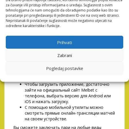
диапазон криптовалют, включая не только
za čuvanje i/ili pristup informacijama o uređaju. Suglasnost s ovim
биткоин и эфириум, но и более 30 других
tehnologijama će nam omogućiti da obrađujemo podatke kao što su
альткойнов. Мобильное приложение
ponašanje pri pregledavanju ili jedinstveni ID-ovi na ovoj web stranici.
предоставляет множество возможностей,
Nepristanak ili povlačenje suglasnosti može negativno utjecati na
намного превосходя доступ к букмекерской
određene karakteristike i funkcije.
конторе с обычного компьютера.
Чтобы делать ставки на спорт и играть в
Prihvati
онлайн-казино в одном месте, загрузите
APK-файл MelBet.
Zabrani
В любом случае рекомендуется выполнять
установку только через официальный сайт.
Приложение Зенит для доступно в — просто
Pogledaj postavke
найдите букмекера по названию и скачайте
программу.
Чтобы загрузить приложение, достаточно
зайти на официальный сайт Melbet с
телефона, выбрать версию для Android или
iOS и нажать загрузку.
С помощью мобильной утилиты можно
смотреть прямые онлайн-трансляции матчей
на своем устройстве.
Вы сможете заключать пари на любые виды