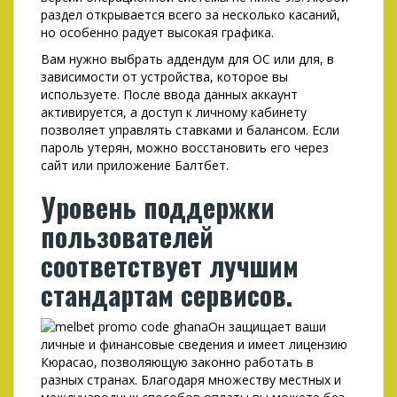
раздел открывается всего за несколько касаний,
но особенно радует высокая графика.
Вам нужно выбрать аддендум для ОС или для, в
зависимости от устройства, которое вы
используете. После ввода данных аккаунт
активируется, а доступ к личному кабинету
позволяет управлять ставками и балансом. Если
пароль утерян, можно восстановить его через
сайт или приложение Балтбет.
Уровень поддержки
пользователей
соответствует лучшим
стандартам сервисов.
Он защищает ваши
личные и финансовые сведения и имеет лицензию
Кюрасао, позволяющую законно работать в
разных странах. Благодаря множеству местных и