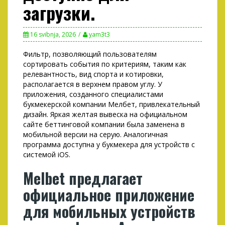
загрузки.
16 svibnja, 2026
yam3t3
Фильтр, позволяющий пользователям
сортировать события по критериям, таким как
релевантность, вид спорта и котировки,
располагается в верхнем правом углу. У
приложения, созданного специалистами
букмекерской компании Мелбет, привлекательный
дизайн. Яркая желтая вывеска на официальном
сайте беттинговой компании была заменена в
мобильной версии на серую.
Аналогичная
программа доступна у букмекера для устройств с
системой iOS.
Melbet предлагает
официальное приложение
для мобильных устройств