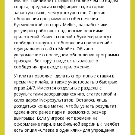
Мелбет принимает ставки по более чем 40 видам
спорта, предлагая коэффициенты, которые
зачастую выше, чем у конкурентов. С целью
обновления программного обеспечения
букмекерской конторы Melbet, разработчики
регулярно работают над новыми версиями
приложений. Клиенты онлайн-букмекера могут
свободно загружать обновления приложений с
официального сайта Мелбет. Обычно
уведомление о последнем обновлении программы
приходит беттору в виде всплывающего
сообщения при входе в приложение.
Утилита позволяет делать спортивные ставки в
прематче и лайв, а также участвовать в быстрых
играх 24/7. Имеются отдельные разделы с
результатами завершившихся игр, статистикой и
календарем live-результатов. Осталось лишь
дождаться конца матча, чтобы узнать результат
сделанного ранее пари и, возможно, размер
выигрыша. Если у игрока нет времени на
оформление пари, в мобильной версии БК Мелбет
есть опция «Ставка в один клик» для упрощения