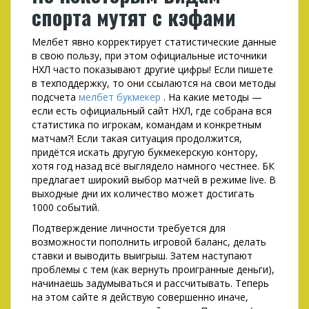
спорта мутят с кэфами
Мелбет явно корректирует статистические данные
в свою пользу, при этом официальные источники
НХЛ часто показывают другие цифры! Если пишете
в техподдержку, то они ссылаются на свои методы
подсчета
мелбет букмекер
. На какие методы —
если есть официальный сайт НХЛ, где собрана вся
статистика по игрокам, командам и конкретным
матчам?! Если такая ситуация продолжится,
придётся искать другую букмекерскую контору,
хотя год назад всё выглядело намного честнее. БК
предлагает широкий выбор матчей в режиме live. В
выходные дни их количество может достигать
1000 событий.
Подтверждение личности требуется для
возможности пополнить игровой баланс, делать
ставки и выводить выигрыш. Затем наступают
проблемы с тем (как вернуть проигранные деньги),
начинаешь задумываться и рассчитывать. Теперь
на этом сайте я действую совершенно иначе,