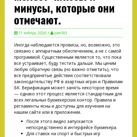
минусы, которые они
отмечают.
11 svibnja, 2026
yam3t3
Иногда наблюдаются провисы, но, возможно, это
связано с аппаратным обеспечением, а не с самой
программой. Существенным является то, что пока
все устраивает, буду тестить дальше. Мы ценим
любую обратную связь (но важно отметить), что
все предпринятые действия соответствовали
законодательству РФ в азартных играх и Правилам
БК. Верификация может занять некоторое время
— однако этот процесс является стандартным для
всех легальных букмекерских контор.
Правила и
регламенты ясны и доступны для изучения на
нашем сайте или в приложении.
После этого видео запускается
непосредственно в интерфейсе букмекера.
Для ставок на спорт и быстрых игр