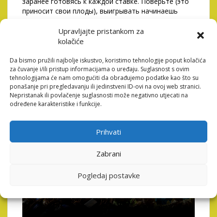
заранее готовясь к каждой ставке. Поверьте (это
приносит свои плоды), выигрывать начинаешь
гораздо чаще.
Upravljajte pristankom za
kolačiće
Da bismo pružili najbolje iskustvo, koristimo tehnologije poput kolačića
za čuvanje i/ili pristup informacijama o uređaju. Suglasnost s ovim
tehnologijama će nam omogućiti da obrađujemo podatke kao što su
ponašanje pri pregledavanju ili jedinstveni ID-ovi na ovoj web stranici.
Nepristanak ili povlačenje suglasnosti može negativno utjecati na
određene karakteristike i funkcije.
Prihvati
Zabrani
Pogledaj postavke