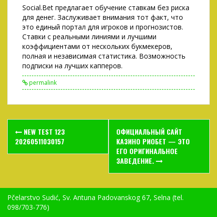
Social.Bet предлагает обучение ставкам без риска
для денег. Заслуживает внимания тот факт, что
это единый портал для игроков и прогнозистов.
Ставки с реальными линиями и лучшими
коэффициентами от нескольких букмекеров,
полная и независимая статистика. Возможность
подписки на лучших капперов.
permalink
Post
NEW TEST 123
ОФИЦИАЛЬНЫЙ САЙТ
navigation
20260511030157
КАЗИНО РИОБЕТ — ЭТО
ЕГО ОРИГИНАЛЬНОЕ
ЗАВЕДЕНИЕ.
Pčelarstvo Sudić, Sv. Antuna Padovanskog 67, Selna (tel.
098/703-776)