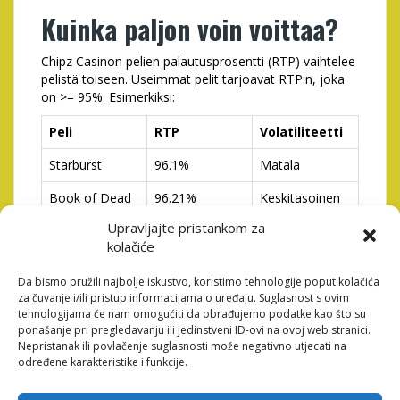
Kuinka paljon voin voittaa?
Chipz Casinon pelien palautusprosentti (RTP) vaihtelee
pelistä toiseen. Useimmat pelit tarjoavat RTP:n, joka
on >= 95%. Esimerkiksi:
Peli
RTP
Volatiliteetti
Starburst
96.1%
Matala
Book of Dead
96.21%
Keskitasoinen
Upravljajte pristankom za
Dead or Alive
96.82%
Korkea
kolačiće
Voitot edellyttävät usein kierrätysvaatimuksia, jotka
Da bismo pružili najbolje iskustvo, koristimo tehnologije poput kolačića
voivat olla jopa
35x
talletuksesta ja bonuksesta
za čuvanje i/ili pristup informacijama o uređaju. Suglasnost s ovim
riippuen. Tämä tarkoittaa, että sinun on pelattava
tehnologijama će nam omogućiti da obrađujemo podatke kao što su
voitot tietyn määrän ennen kuin voit nostaa ne.
ponašanje pri pregledavanju ili jedinstveni ID-ovi na ovoj web stranici.
Nepristanak ili povlačenje suglasnosti može negativno utjecati na
Yhteenveto Chipz Casinon
određene karakteristike i funkcije.
pelivalikoimasta