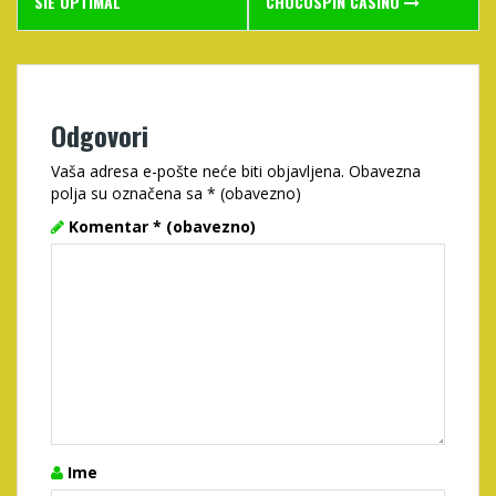
SIE OPTIMAL
CHOCOSPIN CASINO
Odgovori
Vaša adresa e-pošte neće biti objavljena.
Obavezna
polja su označena sa
* (obavezno)
Komentar
* (obavezno)
Ime