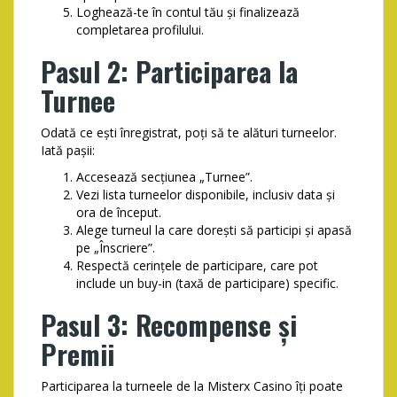
Loghează-te în contul tău și finalizează
completarea profilului.
Pasul 2: Participarea la
Turnee
Odată ce ești înregistrat, poți să te alături turneelor.
Iată pașii:
Accesează secțiunea „Turnee”.
Vezi lista turneelor disponibile, inclusiv data și
ora de început.
Alege turneul la care dorești să participi și apasă
pe „Înscriere”.
Respectă cerințele de participare, care pot
include un buy-in (taxă de participare) specific.
Pasul 3: Recompense și
Premii
Participarea la turneele de la Misterx Casino îți poate