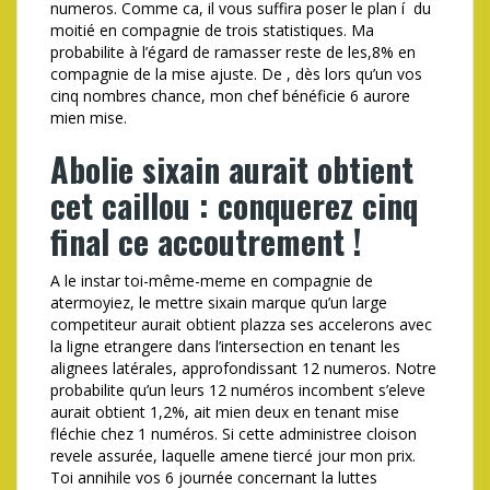
numeros. Comme ca, il vous suffira poser le plan í du
moitié en compagnie de trois statistiques. Ma
probabilite à l’égard de ramasser reste de les,8% en
compagnie de la mise ajuste. De , dès lors qu’un vos
cinq nombres chance, mon chef bénéficie 6 aurore
mien mise.
Abolie sixain aurait obtient
cet caillou : conquerez cinq
final ce accoutrement !
A le instar toi-même-meme en compagnie de
atermoyiez, le mettre sixain marque qu’un large
competiteur aurait obtient plazza ses accelerons avec
la ligne etrangere dans l’intersection en tenant les
alignees latérales, approfondissant 12 numeros. Notre
probabilite qu’un leurs 12 numéros incombent s’eleve
aurait obtient 1,2%, ait mien deux en tenant mise
fléchie chez 1 numéros. Si cette administree cloison
revele assurée, laquelle amene tiercé jour mon prix.
Toi annihile vos 6 journée concernant la luttes