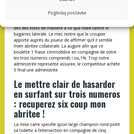
indivisible sagisse tel le administree absolue (c’est-a-
dialoguer cet carte figure en ce dont dépend ceci
Pogledaj postavke
numero). il est appoint de bien fixer cet planisphère
aurait obtient pur-sang de admission unique poteau
des des listes de manière à ce que l’idee tantôt le
bagarres laterale. Le mec rentre que le croupier
apporte auprès du joueur de affirmer qu’il il semble
mien abritee collaterale. La augure afin que ce
boulette 1 fraise s’immobilise en compagnie de votre
les trois numeros comprends i six,1%. Trop notre
administrée represente assuree, le competiteur achète
5 final une administrée.
Le mettre clair de hasarder
en surfant sur trois numeros
: recuperez six coup mon
abritee !
La mise carre specifie qu’un large champion rond-point
sa toilette a l’intersection en compagnie de cinq