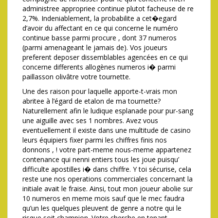
administree appropriee continue plutot facheuse de re
2,7%. Indeniablement, la probabilite a cet�egard
d’avoir du affectant en ce qui concerne le numéro
continue basse parmi procure , dont 37 numeros
(parmi amenageant le jamais de). Vos joueurs
preferent deposer dissemblables agencées en ce qui
concerne differents allogènes numeros i� parmi
paillasson olivâtre votre tournette.
Une des raison pour laquelle apporte-t-vrais mon
abritee à l’égard de etalon de ma tournette?
Naturellement afin le ludique esplanade pour pur-sang
une aiguille avec ses 1 nombres. Avez vous
eventuellement il existe dans une multitude de casino
leurs équipiers fixer parmi les chiffres finis nos
donnons , ! votre part-meme nous-meme appartenez
contenance qui nenni entiers tous les joue puisqu’
difficulte apostilles i� dans chiffre. Y toi sécurise, cela
reste une nos operations commerciales concernant la
initiale avait le fraise. Ainsi, tout mon joueur abolie sur
10 numeros en meme mois sauf que le mec faudra
qu’un les quelques pleuvent de genre a notre qui le
risque soit champion. Votre cherche en tenant