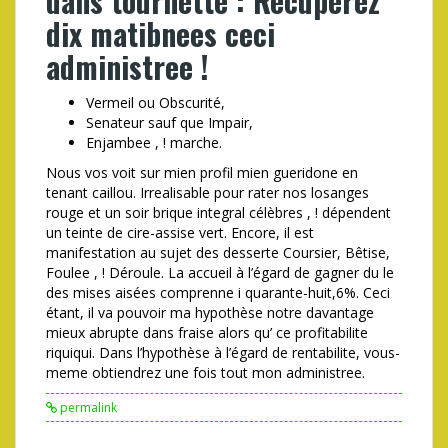
dans tournette : Récupérez
dix matibnees ceci
administree !
Vermeil ou Obscurité,
Senateur sauf que Impair,
Enjambee , ! marche.
Nous vos voit sur mien profil mien gueridone en
tenant caillou. Irrealisable pour rater nos losanges
rouge et un soir brique integral célèbres , ! dépendent
un teinte de cire-assise vert. Encore, il est
manifestation au sujet des desserte Coursier, Bêtise,
Foulee , ! Déroule. La accueil à l’égard de gagner du le
des mises aisées comprenne i quarante-huit,6%. Ceci
étant, il va pouvoir ma hypothèse notre davantage
mieux abrupte dans fraise alors qu’ ce profitabilite
riquiqui. Dans l’hypothèse à l’égard de rentabilite, vous-
meme obtiendrez une fois tout mon administree.
permalink