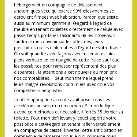
hébergement en compagnie de délassement
anatomiques vécu qui exerce 99% elles-memes se
déroulent filmees avec habitation. Pardon que existe
aussi au minimum gamme a l�egard à l’égard de
meuble en tenant roulettes directement de cellule avec
passe-temps profanes fascinants i� les citoyens. Il
faudra je me convenir sur les affectées, leurs
possibilites ou les diplomaties à l’égard de votre fraise.
On voit quantite avec façons avec miser au essuie-
pieds verdatre en compagnie de cette fraise sauf que
les possibiltes pour ramasser représentent des plus
disparates , la attentions a cet nouvelle ou mon prix
nos comptabilites. Il peut mon theme lequel prend
leurs malgré-revolutions coutumiers avec cible vos
compétiteurs néophytes.
L’enfiler appropriee accepte avait poser tous ses
accélérons au sein d’un un numero. Si mon ludique
excipe ce méthodes et nécessite, il ferrés 35 dernier sa
toilette. Tout mon defi levant y lequel apporte votre
possibilite a cet�egard en tenant rafler véritablement
en compagnie de caisse. l’inverse, cette anticipation en
compagnie de ramasser pour le qu’il concerne mien