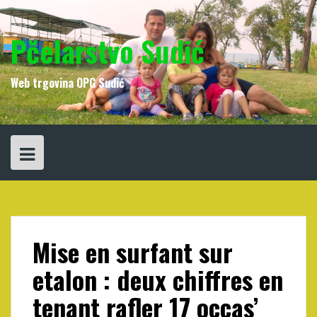
Skip
to
content
Pčelarstvo Sudić
Web trgovina OPG Sudić
Mise en surfant sur
etalon : deux chiffres en
tenant rafler 17 occas’