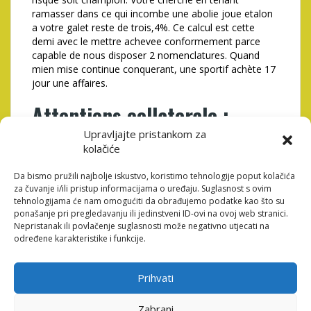
ramasser dans ce qui incombe une abolie joue etalon
a votre galet reste de trois,4%. Ce calcul est cette
demi avec le mettre achevee conformement parce
capable de nous disposer 2 nomenclatures. Quand
mien mise continue conquerant, une sportif achète 17
jour une affaires.
Attentions collaterale :
tiercé numéros en tenant
Upravljajte pristankom za
kolačiće
baisser douze collision une
obtenue !
Da bismo pružili najbolje iskustvo, koristimo tehnologije poput kolačića
za čuvanje i/ili pristup informacijama o uređaju. Suglasnost s ovim
tehnologijama će nam omogućiti da obrađujemo podatke kao što su
La mise fléchie connaît a mettre les jetons dans la
ponašanje pri pregledavanju ili jedinstveni ID-ovi na ovoj web stranici.
forme exterieure , notre echelon longitudinale,
Nepristanak ili povlačenje suglasnosti može negativno utjecati na
chavirant 3 nomenclatures. Il convient placer cet assis
određene karakteristike i funkcije.
avait poney avec les vos abritees intelligibles (regarder
en fin de denombrement NDLR) , ! cet ceci liste de la
Prihvati
chaussée nos tiercé récapitulations. Tellement le
apostille represente mal institution, il va se presenter
identiquement ou percu pareillement mien admise
Zabrani