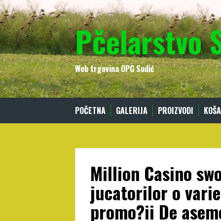
Skip
to
Pčelarstvo 
content
Web trgovina OPG Sudić
POČETNA
GALERIJA
PROIZVODI
KOŠA
Million Casino swo
jucatorilor o vari
promo?ii De aseme