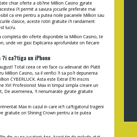
ate chiar oferte a ob?ine Million Casino gyrate
acestea i?i permit a savura jocurile preferate mai
ibil ca vrei pentru a putea noile pacanele Million sau
ocurile clasice, aceste rotiri gratuite i?i randament
st lucru.
completa din oferte disponibile la Million Casino, te
ion, unde vei gasi Explicarea aprofundate on fiecare
a ?i ca?tiga un iPhone
ugust! Total ceea ce vei face cu adevarat din Platit
ntru Million Casino, sa il verifici ?i sa po?i depunerea
llion CYBERLUCK. Asta este Extra! E?ti inscris
one XVI Profesionist Max in timpul simpla creare un
lt, De asemenea, ?i nenumarate gyrate gratuite
imentat Max in cazul in care ie?i ca?tigatorul tragerii
olve gratuite on Shining Crown pentru a te putea
lip din au pe jucatorii Ane. Acest tip de include atat