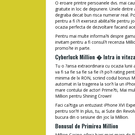
O eroare printre persoanele dvs. mai caut
gratuite in loc de depunere. Unele dintre 
degraba decat bun risca numerar real. Pos
pentru a fi i?i exersezi abilita?ile pentru j
ocazia perfecta de dezvoltare facand ace
Pentru mai multe informa?ii despre gama 
invitam pentru a fi consul?i recenzia Mill
promo?ie in parte.
Cyberluck Million � Intra in vitez
Tu o ?ansa extraordinara cu ocazia lunii a
va fi sa fie sa fie sa fie i?i po?i rating pe
minima de lx RON, scriind codul bonus Mi
automat in la tragerea la sor?i la un iPh
mare contului de actor! Prime?ti, Mai mu
Million pentru Shining Crown!
Faci ca?tiga un entuziast iPhone XVI Exper
pentru sor?i! In plus, tu, ai Sute din Rev
bucura din o sesiune din joc la Million.
Bonusul de Primirea Million
Million Casino ofera bani mari mare de Fil