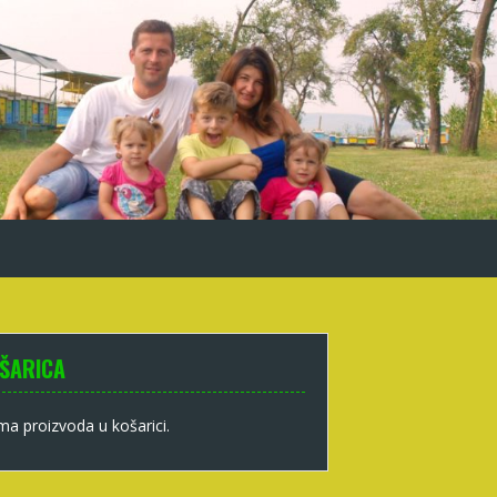
ŠARICA
a proizvoda u košarici.