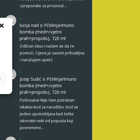
i preporuke za proizvod.…
lucija nad
o
Pčelinja/imuno
bomba (med+cvjetni
prah+propolis), 720 ml
Odličan okus i nadam se da će
pomoći. Cijena je sasvim prihvatljiva
i naručujem opet:)
e
Josip Sudić
o
Pčelinja/imuno
bomba (med+cvjetni
prah+propolis), 720 ml
Poštovana! Nije Vam potreban
nikakav kod za narudžbu. Kod se
jedino upotrebljava kad želite
iskoristiti neki od popusta koji
povremeno…