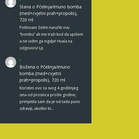
Stana
o
Pčelinja/imuno bomba
(med+cvjetni prah+propolis),
720 ml
Poštovani Zelim naručiti ovu
“bombu” ali me traži kod da upišem
a ne vidim ga nigdje! Hvala na
odgovoru! Lp
Božena
o
Pčelinja/imuno
bomba (med+cvjetni
prah+propolis), 720 ml
Koristim ovo za svog 4-godišnjeg
sina od prosinca prošle godine,
primjetila sam da je od tada puno
zdraviji, ukoliko bi…