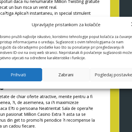
 spoturi daca nu nenumarate Million Twisting gratuite
cat un bun risca un venit real.
 ca?tiga Aplica?i instantaneu, in special stimulent
 in bani reali.
Upravljajte pristankom za kolačiće
petitive care au al?i jucatori pentru a-?i etala abilita?
.
aptamana, po?i profita de Oferte acum speciale, cum
bismo pružili najbolje iskustvo, koristimo tehnologije poput kolačića za čuvanje
li pristup informacijama o uređaju. Suglasnost s ovim tehnologijama će nam
hback Teatru de operare un cod Extra Million mai
gućiti da obrađujemo podatke kao što su ponašanje pri pregledavanju ili
instveni ID-ovi na ovoj web stranici. Nepristanak ili povlačenje suglasnosti može
u de ziua Million, 75 rotiri gratuite fara depunere,
ativno utjecati na određene karakteristike i funkcije.
n, Burning Hot De asemenea, ?i Mid-Forties Super hot.
mult ca 3375 RON (135% cu privire la depunerea viu)
 multe beneficii, de exemplu cashback xxx%!
Prihvati
Zabrani
Pogledaj postavk
no
ietate de chiar oferte atractive, menite pentru a fi
emenea, ?i, de asemenea, sa i?i maximizeze
 daca E?ti o persoana Neatrientat Sala de opera?ie
 un pasionat Million Casino Extra ?i asta sa se
bonus din get to promo?ii periodice ?i recompense la
za un cadou fiecare.