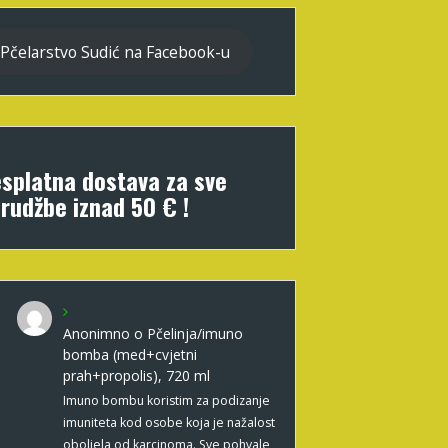
Pčelarstvo Sudić na Facebook-u
splatna dostava za sve
rudžbe iznad 50 € !
Anonimno
o
Pčelinja/imuno
bomba (med+cvjetni
prah+propolis), 720 ml
Imuno bombu koristim za podizanje
imuniteta kod osobe koja je nažalost
oboljela od karcinoma. Sve pohvale