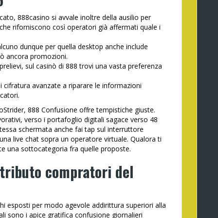
to, 888casino si avvale inoltre della ausilio per
i che riforniscono così operatori già affermati quale i
è alcuno dunque per quella desktop anche include
sinò ancora promozioni.
prelievi, sul casinò di 888 trovi una vasta preferenza
 cifratura avanzate a riparare le informazioni
catori.
noStrider, 888 Confusione offre tempistiche giuste.
orativi, verso i portafoglio digitali sagace verso 48
stessa schermata anche fai tap sul interruttore
na live chat sopra un operatore virtuale. Qualora ti
e una sottocategoria fra quelle proposte.
tributo compratori del
i esposti per modo agevole addirittura superiori alla
i sono i apice gratifica confusione giornalieri