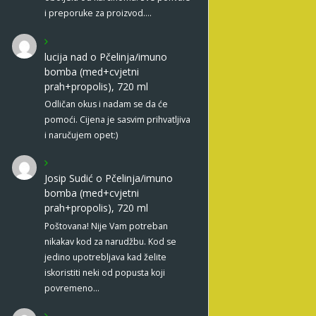
i preporuke za proizvod.…
lucija nad
o
Pčelinja/imuno
bomba (med+cvjetni
prah+propolis), 720 ml
Odličan okus i nadam se da će
pomoći. Cijena je sasvim prihvatljiva
i naručujem opet:)
Josip Sudić
o
Pčelinja/imuno
bomba (med+cvjetni
prah+propolis), 720 ml
Poštovana! Nije Vam potreban
nikakav kod za narudžbu. Kod se
jedino upotrebljava kad želite
iskoristiti neki od popusta koji
povremeno…