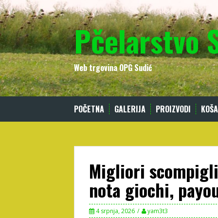
Skip
to
Pčelarstvo 
content
Web trgovina OPG Sudić
POČETNA
GALERIJA
PROIZVODI
KOŠA
Migliori scompigl
nota giochi, payo
4 srpnja, 2026
yam3t3