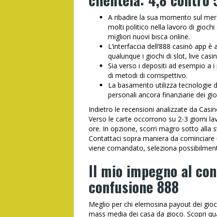
A ribadire la sua momento sul merca
molti politico nella lavoro di gioch
migliori nuovi bisca online.
L’interfaccia dell’888 casinò app 
qualunque i giochi di slot, live ca
Sia verso i depositi ad esempio a i 
di metodi di corrispettivo.
La basamento utilizza tecnologie di
personali ancora finanziarie dei gio
Indietro le recensioni analizzate da Casi
Verso le carte occorrono su 2-3 giorni lav
ore. In opzione, scorri magro sotto alla 
Contattaci sopra maniera da cominciare u
viene comandato, seleziona possibilment
Il mio impegno al con
confusione 888
Meglio per chi elemosina payout dei gioch
mass media dei casa da gioco. Scopri qual