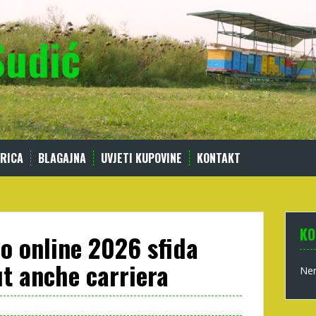
Sudić
RICA
BLAGAJNA
UVJETI KUPOVINE
KONTAKT
KO
io online 2026 sfida
ut anche carriera
Nem