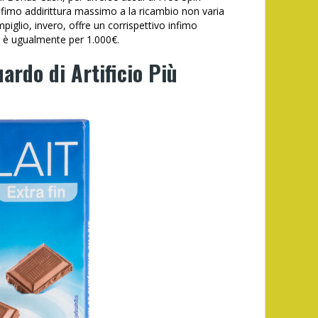
 infimo addirittura massimo a la ricambio non varia
iglio, invero, offre un corrispettivo infimo
e è ugualmente per 1.000€.
ardo di Artificio Più