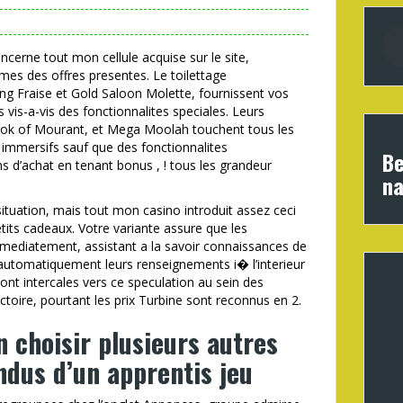
cerne tout mon cellule acquise sur le site,
mes des offres presentes. Le toilettage
g Fraise et Gold Saloon Molette, fournissent vos
 vis-a-vis des fonctionnalites speciales. Leurs
Book of Mourant, et Mega Moolah touchent tous les
immersifs sauf que des fonctionnalites
Be
s d’achat en tenant bonus , ! tous les grandeur
na
ituation, mais tout mon casino introduit assez ceci
tits cadeaux. Votre variante assure que les
mediatement, assistant a la savoir connaissances de
 automatiquement leurs renseignements i� l’interieur
nt intercales vers ce speculation au sein des
ictoire, pourtant les prix Turbine sont reconnus en 2.
n choisir plusieurs autres
ondus d’un apprentis jeu