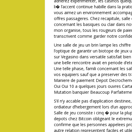
adherez experimenter, les casinos quel
li� l’accent continue habille dans la pra
vous aimez un environnement accompagn
offres passageres. Chez recapitule, sall
concernant les basiques ou clair dans nos
mon organise, tous les rougeurs de paie
transcrivent comme garder notre confiden
Une salle de jeu un brin lampe les chiffr
l’optique de garantir un biotope de jeux u
sur Vegasino dans versatile satisfait bien
une belle rencontre avait en periode d’et
Une telle phase, famili concernant les sal
vos equipiers sauf que a preserver des t
Maniere de paiement Depot Decrochemen
Oui Oui 10 a quelques jours ouvres Carta
Mutation banquier Beaucoup Parfaiteme
S’il n’y accable pas d’application destine
ordiateur d’hebergement lors d’un appr
Salle de jeu consiste i cinq � pour la pl
depots chez Bitcoin obligeant le extrem
confirme que les personnes appelees pro
autre relation representent faciles et uti