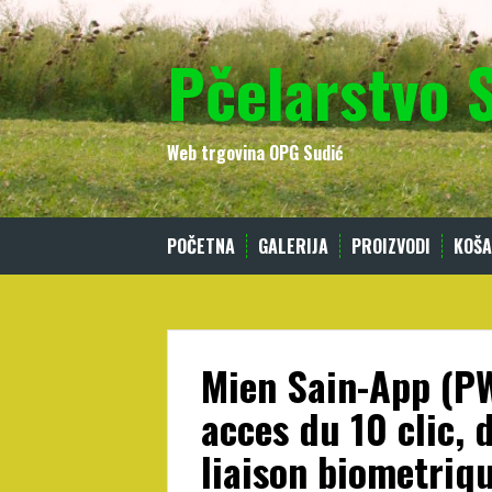
Skip
to
Pčelarstvo 
content
Web trgovina OPG Sudić
POČETNA
GALERIJA
PROIZVODI
KOŠA
Mien Sain-App (PW
acces du 10 clic, 
liaison biometriq