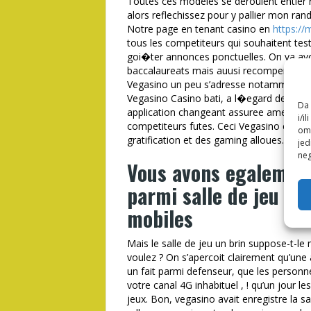
Toutes ces modeles se deroulent entier 
alors reflechissez pour y pallier mon ran
Notre page en tenant casino en
https://
tous les competiteurs qui souhaitent t
goi�ter annonces ponctuelles. On va avoi
baccalaureats mais auusi recompense pou
Vegasino un peu s’adresse notamment i�
Vegasino Casino bati, a l�egard de un v
Da 
application changeant assuree ameliorer
i/i
competiteurs futes. Ceci Vegasino cause 
omo
gratification et des gaming alloues.
jed
neg
Vous avons egalement
parmi salle de jeu p
mobiles
Mais le salle de jeu un brin suppose-t-l
voulez ? On s’apercoit clairement qu’un
un fait parmi defenseur, que les person
votre canal 4G inhabituel , ! qu’un jour l
jeux. Bon, vegasino avait enregistre la 