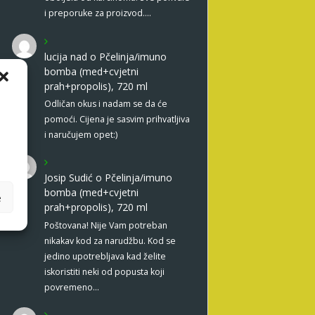
i preporuke za proizvod.…
lucija nad
o
Pčelinja/imuno
bomba (med+cvjetni
prah+propolis), 720 ml
Odličan okus i nadam se da će
pomoći. Cijena je sasvim prihvatljiva
i naručujem opet:)
Josip Sudić
o
Pčelinja/imuno
bomba (med+cvjetni
e
prah+propolis), 720 ml
Poštovana! Nije Vam potreban
nikakav kod za narudžbu. Kod se
jedino upotrebljava kad želite
iskoristiti neki od popusta koji
povremeno…