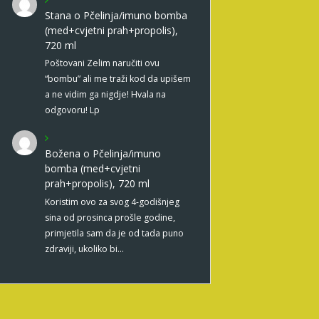
Stana
o
Pčelinja/imuno bomba
(med+cvjetni prah+propolis),
720 ml
Poštovani Zelim naručiti ovu
“bombu” ali me traži kod da upišem
a ne vidim ga nigdje! Hvala na
odgovoru! Lp
Božena
o
Pčelinja/imuno
bomba (med+cvjetni
prah+propolis), 720 ml
Koristim ovo za svog 4-godišnjeg
sina od prosinca prošle godine,
primjetila sam da je od tada puno
zdraviji, ukoliko bi…