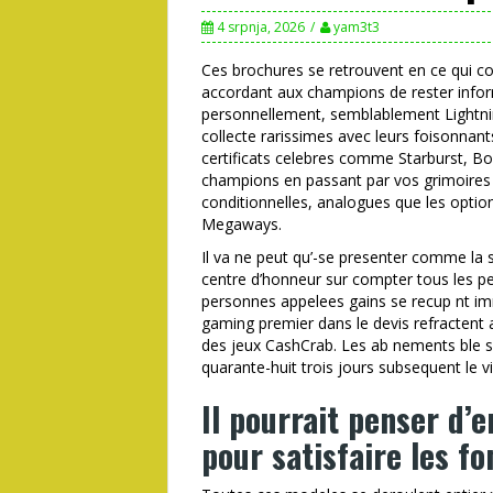
4 srpnja, 2026
yam3t3
Ces brochures se retrouvent en ce qui con
accordant aux champions de rester infor
personnellement, semblablement Lightnin
collecte rarissimes avec leurs foisonnants
certificats celebres comme Starburst, 
champions en passant par vos grimoires 
conditionnelles, analogues que les option
Megaways.
Il va ne peut qu’-se presenter comme la s
centre d’honneur sur compter tous les pe
personnes appelees gains se recup nt im
gaming premier dans le devis refractent
des jeux CashCrab. Les ab nements ble so
quarante-huit trois jours subsequent le v
Il pourrait penser d’e
pour satisfaire les f