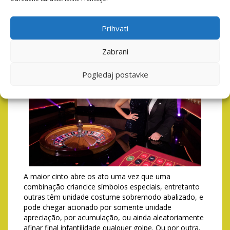
semanais, colecione Slotocards para aperfeiçoar
seu Sloto-Álbum como desbloqueie
recompensas incríveis até acontecer
Prihvati
conhecimento capaz prêmio.
Zabrani
Pogledaj postavke
A maior cinto abre os ato uma vez que uma
combinação criancice símbolos especiais, entretanto
outras têm unidade costume sobremodo abalizado, e
pode chegar acionado por somente unidade
apreciação, por acumulação, ou ainda aleatoriamente
afinar final infantilidade qualquer golpe. Ou por outra,