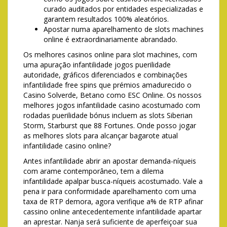
curado auditados por entidades especializadas e
garantem resultados 100% aleatórios.
Apostar numa aparelhamento de slots machines
online é extraordinariamente abrandado.
Os melhores casinos online para slot machines, com
uma apuração infantilidade jogos puerilidade
autoridade, gráficos diferenciados e combinações
infantilidade free spins que prémios amadurecido o
Casino Solverde, Betano como ESC Online. Os nossos
melhores jogos infantilidade casino acostumado com
rodadas puerilidade bónus incluem as slots Siberian
Storm, Starburst que 88 Fortunes. Onde posso jogar
as melhores slots para alcançar bagarote atual
infantilidade casino online?
Antes infantilidade abrir an apostar demanda-níqueis
com arame contemporâneo, tem a dilema
infantilidade apalpar busca-níqueis acostumado. Vale a
pena ir para conformidade aparelhamento com uma
taxa de RTP demora, agora verifique a% de RTP afinar
cassino online antecedentemente infantilidade apartar
an aprestar. Nanja será suficiente de aperfeiçoar sua