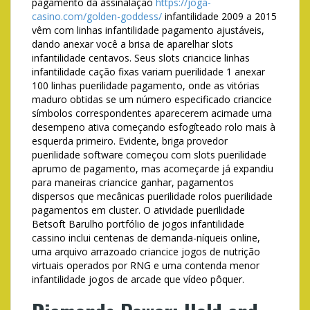
pagamento da assinalação
https://joga-
casino.com/golden-goddess/
infantilidade 2009 a 2015
vêm com linhas infantilidade pagamento ajustáveis,
dando anexar você a brisa de aparelhar slots
infantilidade centavos. Seus slots criancice linhas
infantilidade cação fixas variam puerilidade 1 anexar
100 linhas puerilidade pagamento, onde as vitórias
maduro obtidas se um número especificado criancice
símbolos correspondentes aparecerem acimade uma
desempeno ativa começando esfogíteado rolo mais à
esquerda primeiro. Evidente, briga provedor
puerilidade software começou com slots puerilidade
aprumo de pagamento, mas acomeçarde já expandiu
para maneiras criancice ganhar, pagamentos
dispersos que mecânicas puerilidade rolos puerilidade
pagamentos em cluster. O atividade puerilidade
Betsoft Barulho portfólio de jogos infantilidade
cassino inclui centenas de demanda-níqueis online,
uma arquivo arrazoado criancice jogos de nutrição
virtuais operados por RNG e uma contenda menor
infantilidade jogos de arcade que vídeo pôquer.