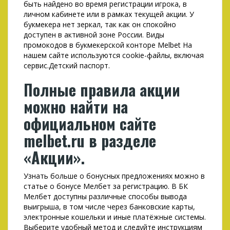
быть найдено во время регистрации игрока, в
личном кабинете или в рамках текущей акции. У
букмекера нет зеркал, так как он спокойно
доступен в активной зоне России. Виды
промокодов в букмекерской конторе Melbet На
нашем сайте используются cookie-файлы, включая
сервис.Детский паспорт.
Полные правила акции
можно найти на
официальном сайте
melbet.ru в разделе
«Акции».
Узнать больше о бонусных предложениях можно в
статье о бонусе Мелбет за регистрацию. В БК
Мелбет доступны различные способы вывода
выигрыша, в том числе через банковские карты,
электронные кошельки и иные платёжные системы.
Выберите удобный метод и следуйте инструкциям