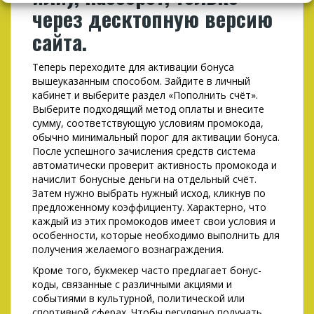
через десктопную версию
сайта.
Теперь переходите для активации бонуса
вышеуказанным способом. Зайдите в личный
кабинет и выберите раздел «Пополнить счёт».
Выберите подходящий метод оплаты и внесите
сумму, соответствующую условиям промокода,
обычно минимальный порог для активации бонуса.
После успешного зачисления средств система
автоматически проверит активность промокода и
начислит бонусные деньги на отдельный счёт.
Затем нужно выбрать нужный исход, кликнув по
предложенному коэффициенту. Характерно, что
каждый из этих промокодов имеет свои условия и
особенности, которые необходимо выполнить для
получения желаемого вознаграждения.
Кроме того, букмекер часто предлагает бонус-
коды, связанные с различными акциями и
событиями в культурной, политической или
спортивной сферах. Чтобы регулярно получать