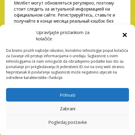
Мелбет могут обновляться регулярно, поэтому
стоит следить за актуальной информацией на
официальном сайте. Регистрируйтесь, ставьте и
получайте в конце месяца реальный кэшбэк без
необходимости отыгрыша. Если вы уже
Upravljajte pristankom za
зарегистрированы в Мелбет, ознакомьтесь с
kolačiće
лучшими предложениями других букмекеров.
Процесс ввода промокода МЕЛБЕТ во время
Da bismo pružili najbolje iskustvo, koristimo tehnologije poput kolačića
регистрации. Вам необходимо проставить сумму
za čuvanje i/ili pristup informacijama o uređaju. Suglasnost s ovim
бонуса в 5-кратном размере, а коэффициенты
tehnologijama će nam omogućiti da obrađujemo podatke kao što su
каждого спортивного события не должны быть
ponašanje pri pregledavanju ili jedinstveni ID-ovi na ovoj web stranici.
ниже 1.40.
Nepristanak ili povlačenje suglasnosti može negativno utjecati na
određene karakteristike i funkcije.
Обратите внимание (что
другие промокоды
Prihvati
действуют только при
Zabrani
регистрации через
мобильное приложение
Pogledaj postavke
или), наоборот, только