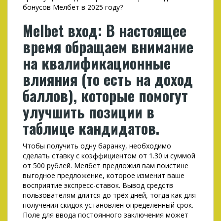
бонусов Мелбет в 2025 году?
Melbet вход: В настоящее
время обращаем внимание
на квалификационные
влияния (то есть на доход
баллов), которые помогут
улучшить позиции в
таблице кандидатов.
Чтобы получить одну баранку, необходимо
сделать ставку с коэффициентом от 1.30 и суммой
от 500 рублей. Мелбет предложил вам поистине
выгодное предложение, которое изменит ваше
восприятие экспресс-ставок. Вывод средств
пользователям длится до трёх дней, тогда как для
получения скидок установлен определённый срок.
Поле для ввода постоянного заключения может