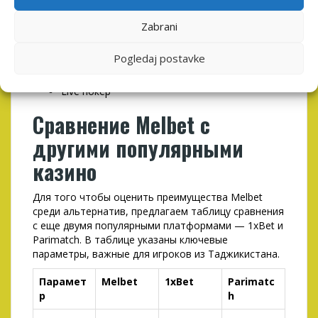
крупье, что обеспечивает атмосферу настоящего
Zabrani
казино даже при игре из дома. Здесь доступны:
Live рулетка
Pogledaj postavke
Live блэкджек
Live баккара
Live покер
Сравнение Melbet с
другими популярными
казино
Для того чтобы оценить преимущества Melbet
среди альтернатив, предлагаем таблицу сравнения
с еще двумя популярными платформами — 1xBet и
Parimatch. В таблице указаны ключевые
параметры, важные для игроков из Таджикистана.
Парамет
Melbet
1xBet
Parimatc
р
h