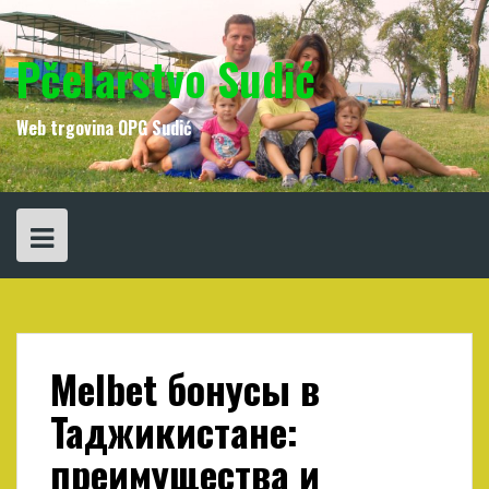
Skip
to
content
Pčelarstvo Sudić
Web trgovina OPG Sudić
Melbet бонусы в
Таджикистане:
преимущества и