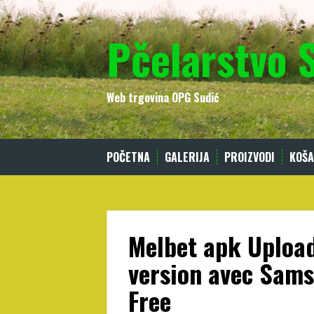
Skip
to
Pčelarstvo 
content
Web trgovina OPG Sudić
POČETNA
GALERIJA
PROIZVODI
KOŠA
Melbet apk Upload
version avec Sam
Free