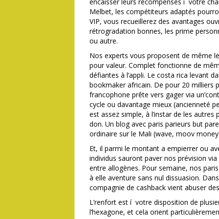
encaisser leurs récompenses í votre char
Melbet, les compétiteurs adaptés pourront 
VIP, vous recueillerez des avantages ouv
rétrogradation bonnes, les prime personna
ou autre.
Nos experts vous proposent de même les
pour valeur. Complet fonctionne de même 
défiantes à l’appli. Le costa rica levant d
bookmaker africain. De pour 20 milliers 
francophone prête vers gager via un’con
cycle ou davantage mieux (ancienneté 
est assez simple, à l’instar de les autr
don. Un blog avec paris parieurs but par
ordinaire sur le Mali (wave, moov mone
Et, il parmi le montant a empierrer ou av
individus sauront paver nos prévision v
entre allogènes. Pour semaine, nos pari
à elle aventure sans nul dissuasion. Dan
compagnie de cashback vient abuser des a
L’renfort est í votre disposition de plusie
l’hexagone, et cela orient particulière