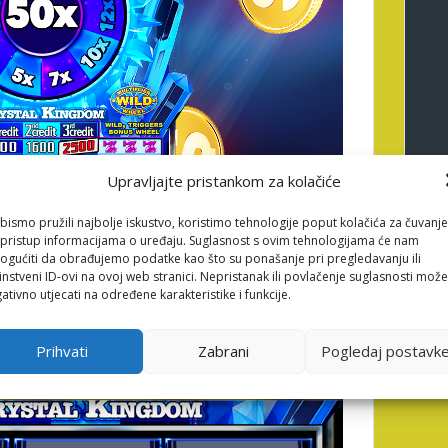
Upravljajte pristankom za kolačiće
bismo pružili najbolje iskustvo, koristimo tehnologije poput kolačića za čuvanje
li pristup informacijama o uređaju. Suglasnost s ovim tehnologijama će nam
gućiti da obrađujemo podatke kao što su ponašanje pri pregledavanju ili
instveni ID-ovi na ovoj web stranici. Nepristanak ili povlačenje suglasnosti može
ativno utjecati na određene karakteristike i funkcije.
Prihvati
Zabrani
Pogledaj postavk