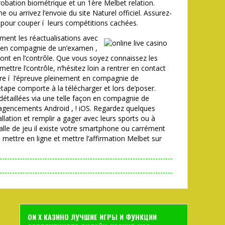
robation biométrique et un 1ère Melbet relation.
ou arrivez l’envoie du site Naturel officiel. Assurez-
le pour couper í leurs compétitions cachées.
ment les réactualisations avec
s en compagnie de un’examen ,
s dont en l’contrôle. Que vous soyez connaissez les
ettre l’contrôle, n’hésitez loin a rentrer en contact
tre í l’épreuve pleinement en compagnie de
étape comporte à la télécharger et lors de’poser.
étaillées via une telle façon en compagnie de
x agencements Android , ! iOS. Regardez quelques
allation et remplir a gager avec leurs sports ou à
lle de jeu il existe votre smartphone ou carrément
a mettre en ligne et mettre l’affirmation Melbet sur
ON X КАЗИНО ЛУЧШИЕ ИГРЫ И ФУНКЦИИ