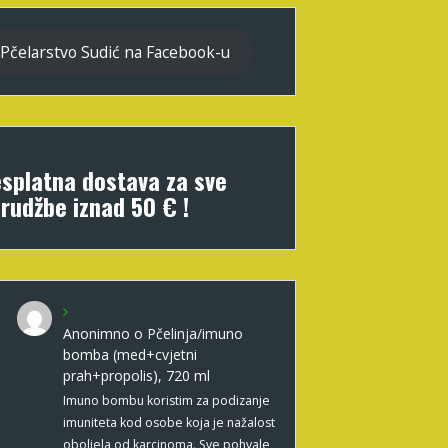
Pčelarstvo Sudić na Facebook-u
splatna dostava za sve
rudžbe iznad 50 € !
Anonimno
o
Pčelinja/imuno
bomba (med+cvjetni
prah+propolis), 720 ml
Imuno bombu koristim za podizanje
imuniteta kod osobe koja je nažalost
oboljela od karcinoma. Sve pohvale