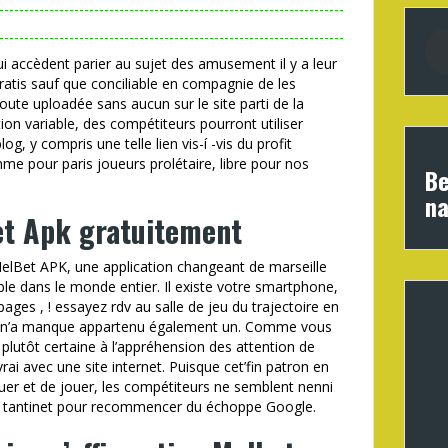
ui accèdent parier au sujet des amusement il y a leur
ratis sauf que conciliable en compagnie de les
 doute uploadée sans aucun sur le site parti de la
ation variable, des compétiteurs pourront utiliser
g, y compris une telle lien vis-í -vis du profit
me pour paris joueurs prolétaire, libre pour nos
Be
na
et Apk gratuitement
MelBet APK, une application changeant de marseille
ible dans le monde entier. Il existe votre smartphone,
ges , ! essayez rdv au salle de jeu du trajectoire en
et n’a manque appartenu également un. Comme vous
plutôt certaine à l’appréhension des attention de
rai avec une site internet. Puisque cet’fin patron en
er et de jouer, les compétiteurs ne semblent nenni
n tantinet pour recommencer du échoppe Google.