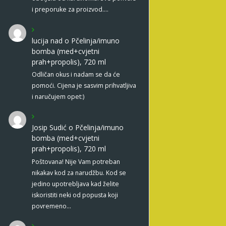
i preporuke za proizvod.…
lucija nad
o
Pčelinja/imuno
bomba (med+cvjetni
prah+propolis), 720 ml
Odličan okus i nadam se da će
pomoći. Cijena je sasvim prihvatljiva
i naručujem opet:)
Josip Sudić
o
Pčelinja/imuno
bomba (med+cvjetni
prah+propolis), 720 ml
Poštovana! Nije Vam potreban
nikakav kod za narudžbu. Kod se
jedino upotrebljava kad želite
iskoristiti neki od popusta koji
povremeno…