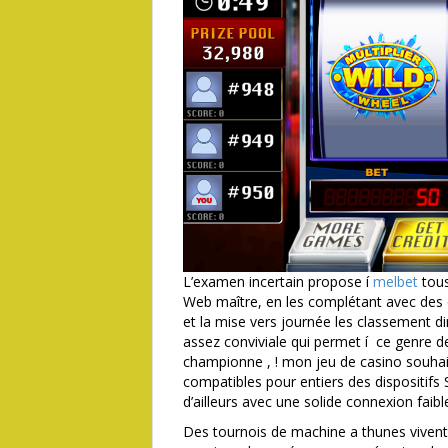
L’examen incertain propose í
melbet
tous
Web maître, en les complétant avec des 
et la mise vers journée les classement d
assez conviviale qui permet í ce genre d
championne , ! mon jeu de casino souhaité
compatibles pour entiers des dispositi
d’ailleurs avec une solide connexion faibl
Des tournois de machine a thunes vivent