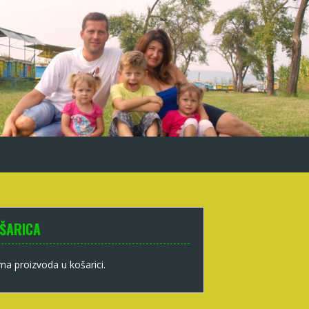
ŠARICA
a proizvoda u košarici.