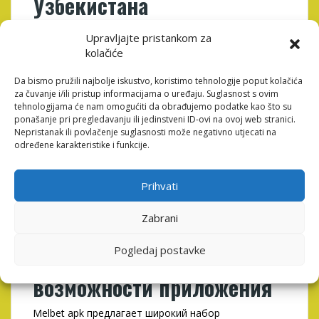
Узбекистана
Для жителей Узбекистана важна доступность
Upravljajte pristankom za
локальных платежей. Melbet поддерживает
kolačiće
множество методов пополнения и вывода, хотя
конкретный набор зависит от региона и
Da bismo pružili najbolje iskustvo, koristimo tehnologije poput kolačića
актуальных ограничений.
za čuvanje i/ili pristup informacijama o uređaju. Suglasnost s ovim
tehnologijama će nam omogućiti da obrađujemo podatke kao što su
Часто доступные варианты:
ponašanje pri pregledavanju ili jedinstveni ID-ovi na ovoj web stranici.
Банковские карты международного образца
Nepristanak ili povlačenje suglasnosti može negativno utjecati na
(Visa, MasterCard);
određene karakteristike i funkcije.
Местные карты и системы — UzCard, Humo
(доступность может меняться);
Prihvati
Электронные кошельки и международные
платёжные сервисы;
Криптовалюты (если доступны в вашей
Zabrani
юрисдикции).
Pogledaj postavke
Функциональные
возможности приложения
Melbet apk предлагает широкий набор