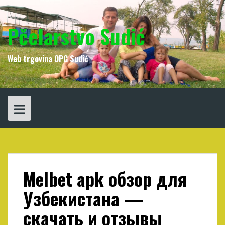
Skip
to
content
Pčelarstvo Sudić
Web trgovina OPG Sudić
Melbet apk обзор для
Узбекистана —
скачать и отзывы