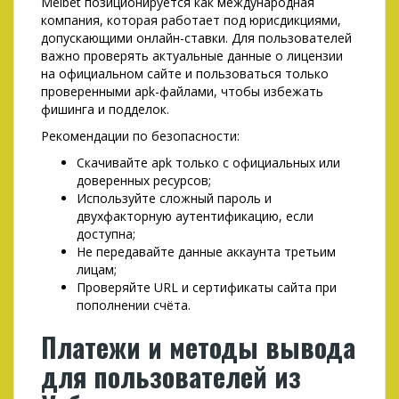
Melbet позиционируется как международная
компания, которая работает под юрисдикциями,
допускающими онлайн-ставки. Для пользователей
важно проверять актуальные данные о лицензии
на официальном сайте и пользоваться только
проверенными apk-файлами, чтобы избежать
фишинга и подделок.
Рекомендации по безопасности:
Скачивайте apk только с официальных или
доверенных ресурсов;
Используйте сложный пароль и
двухфакторную аутентификацию, если
доступна;
Не передавайте данные аккаунта третьим
лицам;
Проверяйте URL и сертификаты сайта при
пополнении счёта.
Платежи и методы вывода
для пользователей из