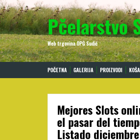
Skip
to
Pčelarstvo 
content
Web trgovina OPG Sudić
POČETNA
GALERIJA
PROIZVODI
KOŠA
Mejores Slots onl
el pasar del tiemp
Listado diciembre