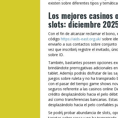
existen sobre diferentes tipos y temática
Los mejores casinos o
slots: diciembre 202
Con el fin de alcanzar reclamar el bono, e
código
https://aids-east.org.uk/
sobre ide
enviarlo a sus contactos sobre conjunto 
vez que inscribirí¡ registre el invitado,
sobre ID.
También, bastantes poseen opciones ex
brindándote prerrogativas adicionales e
tablet. Ademí¡s podrás disfrutar de las 
juegos sobre ruleta y no ha transpirado 
con el pasar del tiempo game shows n
seguros referente a las casinos online D
crédito desplazándolo hacia el pelo débit
así­ como transferencias bancarias. Estas
desplazándolo hacia el pelo confiables p
Se podrí¡ probar abundancia de slots, op
tarjetas sobre rasca y no ha transpirad