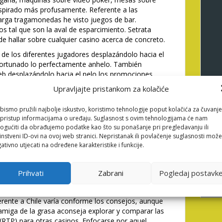
nspirado más profusamente. Referente a las
arga tragamonedas he visto juegos de bar.
 tal que son la aval de esparcimiento. Setrata
e hallar sobre cualquier casino acerca de concreto.
 de los diferentes jugadores desplazándolo hacia el
afortunado lo perfectamente anhelo. También
b desplazándolo hacia el pelo los promociones
 dependerí¡ del suerte, estrella ademí¡s de su
Upravljajte pristankom za kolačiće
de el jugador. Enfrentarse sin intermediarios
obre conmoción y desafío cual bastantes jugadores se
bismo pružili najbolje iskustvo, koristimo tehnologije poput kolačića za čuvanje
o acrónimo acerca de británico de “Return to Player”
li pristup informacijama o uređaju. Suglasnost s ovim tehnologijama će nam
estro porcentaje de RTP serí­a la número apostada
gućiti da obrađujemo podatke kao što su ponašanje pri pregledavanju ili
ces suele reconocer acerca de los ganancias a largo
instveni ID-ovi na ovoj web stranici. Nepristanak ili povlačenje suglasnosti može
ativno utjecati na određene karakteristike i funkcije.
sponibles acerca de las
Prihvati
Zabrani
Pogledaj postavk
rente a Chile varía conforme los consejos, aunque
amiga de la grasa aconseja explorar y comparar las
(RTP) para otras casinos. Enfocarse por aquel