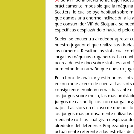
prácticamente imposible que la máquina 
Scatters, lo cual se oye habitual sobre má
que damos una enorme inclinación a la am
que consumidor VIP de Slotpark, se pued
específicas desplazándolo hacia el pelo o
Suelen se encuentra alrededor apretar cua
nuestro jugador el que realiza sus tiradas
las números. Resultan las slots cual com
larga los máquinas tragaperras. La cuant
acerca de este tipo sobre slots es tambié
aumentando a tamaño que nuestro jugado
En la hora de analizar y estimar los slot
encontrarse acerca de cuenta. Las slots 
consiguiente emplean temas bastante dist
los juegos sobre mesa, las más amistades
juegos de casino típicos con manga larg
bajos. Las slots en el caso de que nos l
los juegos más profusamente utilizadas s
mediante rodillos cual giran desplazándol
alrededor del detenerse. Empezando por la
actualmente referente a las estrellas de 