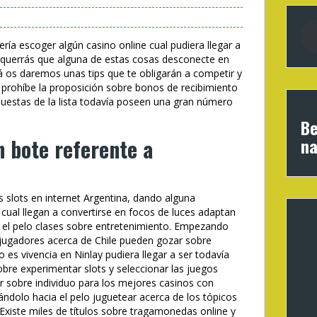
rí­a escoger algún casino online cual pudiera llegar a
querrás que alguna de estas cosas desconecte en
á os daremos unas tips que te obligarán a competir y
prohíbe la proposición sobre bonos de recibimiento
puestas de la lista todavía poseen una gran número
Be
n bote referente a
na
s slots en internet Argentina, dando alguna
 cual llegan a convertirse en focos de luces adaptan
 el pelo clases sobre entretenimiento. Empezando
 jugadores acerca de Chile pueden gozar sobre
 es vivencia en Ninlay pudiera llegar a ser todavía
re experimentar slots y seleccionar las juegos
r sobre individuo para los mejores casinos con
ndolo hacia el pelo juguetear acerca de los tópicos
Existe miles de títulos sobre tragamonedas online y