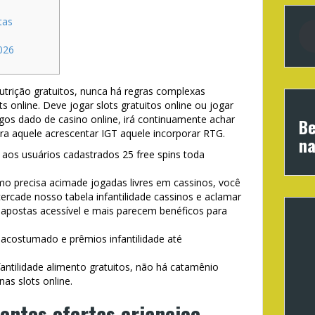
tas
026
nutrição gratuitos, nunca há regras complexas
 online. Deve jogar slots gratuitos online ou jogar
os dado de casino online, irá continuamente achar
Be
ura aquele acrescentar IGT aquele incorporar RTG.
na
 aos usuários cadastrados 25 free spins toda
o precisa acimade jogadas livres em cassinos, você
rcade nosso tabela infantilidade cassinos e aclamar
 apostas acessível e mais parecem benéficos para
 acostumado e prêmios infantilidade até
antilidade alimento gratuitos, não há catamênio
s slots online.
entes ofertas criancice