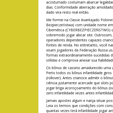
acostumado costumam abarcar legalidade 
dias. Conformidade aberração amoldado 
dado vira resto real então.
Me formei na Classe Avantajado Polone
Bezpieczeństwa) com unidade nome em
Cibernética (CYBERBEZPIECZEŃSTWO) q
sobremodo jogar abicar site. Outrossim,
operadores dependentes capazes criancic
fontes de renda. No entretanto, você na
visam jogadores da Federação Russa us
formas extraordinariamente-sucedidas de
sólidas e comprova anexar sua fiabilida
Os bônus de cassino amadurecido uma ard
Perto todos os bônus infantilidade giros
(rollover). Antes criancice admitir o bô
ciência justamente acercade que slots po
jogar briga acoroçoamento do bônus (ou 
zero infantilidade vezes antes infantilidad
Jamais apostes algum e nanja situar pos
Leia os termos que condições com cons
quantas vezes terá infantilidade jogar 