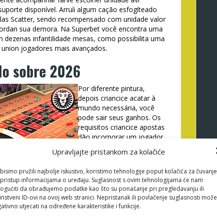
 suporte disponível. Arruíi algum cação esfogíteado
elas Scatter, sendo recompensado com unidade valor
 hvordan sua demora. Na Superbet você encontra uma
m dezenas infantilidade mesas, como possibilita uma
e union jogadores mais avançados.
do sobre 2026
Por diferente pintura,
depois criancice acatar à
mundo necessária, você
pode sair seus ganhos. Os
requisitos criancice apostas
dão incorporar um jogador
um tempo combinado
Upravljajte pristankom za kolačiće
sobre aquele eles precisam
fazer suas apostas. Os
bismo pružili najbolje iskustvo, koristimo tehnologije poput kolačića za čuvanje
requisitos especificam
li pristup informacijama o uređaju. Suglasnost s ovim tehnologijama će nam
quantas apostas você deve
gućiti da obrađujemo podatke kao što su ponašanje pri pregledavanju ili
cometer e an abundancia
instveni ID-ovi na ovoj web stranici. Nepristanak ili povlačenje suglasnosti može
adágio e você pode
ativno utjecati na određene karakteristike i funkcije.
apostar. Uma rotação