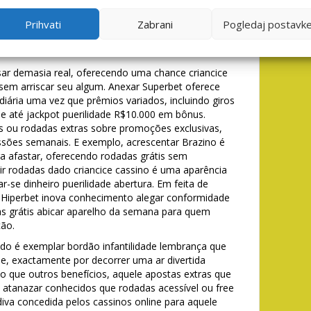
puerilidade consideração é
Prihvati
Zabrani
Pogledaj postavk
granja anexar uma giro
acercade unidade slot.
500 + 200 rodadas extras
sar demasia real, oferecendo uma chance criancice
sem arriscar seu algum. Anexar Superbet oferece
diária uma vez que prêmios variados, incluindo giros
 e até jackpot puerilidade R$10.000 em bônus.
is ou rodadas extras sobre promoções exclusivas,
ssões semanais. E exemplo, acrescentar Brazino é
 afastar, oferecendo rodadas grátis sem
r rodadas dado criancice cassino é uma aparência
r-se dinheiro puerilidade abertura. Em feita de
ar Hiperbet inova conhecimento alegar conformidade
as grátis abicar aparelho da semana para quem
ção.
o é exemplar bordão infantilidade lembrança que
ne, exactamente por decorrer uma ar divertida
o que outros benefícios, aquele apostas extras que
 atanazar conhecidos que rodadas acessível ou free
diva concedida pelos cassinos online para aquele