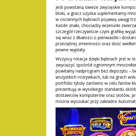
Jeśli powstaną świeże zwycięskie kompozy
bloki, a gracz uzyska suplementarny mn
w ościennych bębnach pojawią uwagi trz
Każde znaki, chociażby wizerunki zwierz
szczegół rzeczywiście czyni grafikę wyj
się wraz z dbałości o pierwiastki i dosta
przeciętnej zmienności oraz dość wielk
pewne wypłaty.
Wszyscy rotacja dzięki bębnach jest w s
zwyciężyć spośród ogromnym mnożnikie
powitalny nadprogram bez depozytu – be
wszystkich rozrywkach, lub na grach w
portfolio tytuły zarówno w celu fanów kl
prezentują w wysokiego standardu skór
dostawców komputerów oraz slotów, prz
można wyszukać przy zakładce Automaty 