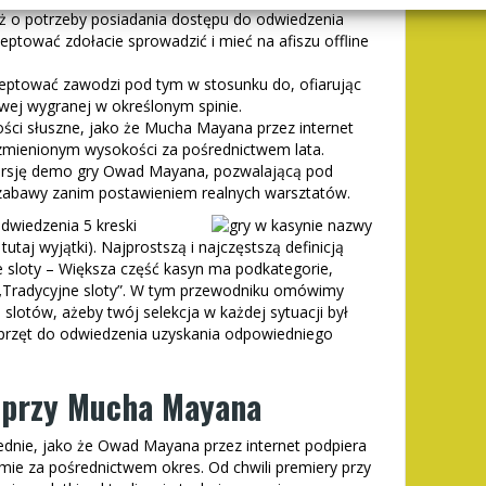
eż o potrzeby posiadania dostępu do odwiedzenia
ceptować zdołacie sprowadzić i mieć na afiszu offline
ptować zawodzi pod tym w stosunku do, ofiarując
wej wygranej w określonym spinie.
ci słuszne, jako że Mucha Mayana przez internet
zmienionym wysokości za pośrednictwem lata.
ersję demo gry Owad Mayana, pozwalającą pod
zabawy zanim postawieniem realnych warsztatów.
dwiedzenia 5 kreski
utaj wyjątki). Najprostszą i najczęstszą definicją
e sloty – Większa część kasyn ma podkategorie,
„Tradycyjne sloty”. W tym przewodniku omówimy
i slotów, ażeby twój selekcja w każdej sytuacji był
 sprzęt do odwiedzenia uzyskania odpowiedniego
 przy Mucha Mayana
ednie, jako że Owad Mayana przez internet podpiera
ie za pośrednictwem okres. Od chwili premiery przy