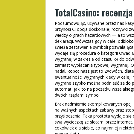
TotalCasino: recenzj
Podsumowując, używane przez nas kasyn
przynosi Ci opcja doskonałej rozrywki 
wiedzy o grach hazardowych — a to wszy
deklaracji. Wówczas gdy w całej odbloko
świeża zestawienie symboli pozwalając
wydaje się procedura o kategorii Owad 
wygranej w zakresie od czasu x4 do odwi
zamiast wypłacania typowej wygranej, 
nadal. Robot nasz jest to 2×dwóch, dlateg
ewentualności wygranych kiedy w całej 
wygrane szybko można podnieść saldo prz
automat, jaki to na początku wszelakie
dwóch rzędami symboli.
Brak nadmiernie skomplikowanych opcji
na ważnych aspektach zabawy oraz stop
przytłoczenia. Taka prostota wydaje si
swą wycieczkę ze slotami przez internet
cokolwiek dla siebie, co najmniej niektó
owego slotu.