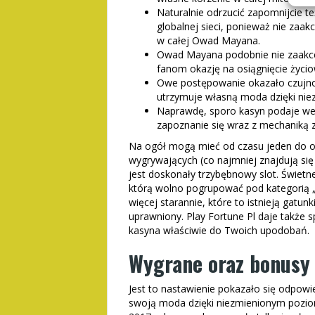
Naturalnie odrzucić zapomnijcie t
globalnej sieci, ponieważ nie zaak
w całej Owad Mayana.
Owad Mayana podobnie nie zaakce
fanom okazję na osiągnięcie życio
Owe postępowanie okazało czujnoś
utrzymuje własną moda dzięki nie
Naprawdę, sporo kasyn podaje w
zapoznanie się wraz z mechaniką 
Na ogół mogą mieć od czasu jeden do o
wygrywających (co najmniej znajdują się t
jest doskonały trzybębnowy slot. Świetn
którą wolno pogrupować pod kategorią 
więcej starannie, które to istnieją gatunk
uprawniony. Play Fortune Pl daje także
kasyna właściwie do Twoich upodobań.
Wygrane oraz bonusy
Jest to nastawienie pokazało się odpowi
swoją moda dzięki niezmienionym poziom