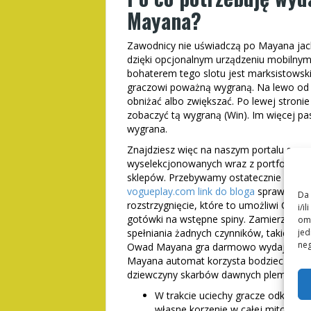
Mayana?
Zawodnicy nie uświadczą po Mayana jack
dzięki opcjonalnym urządzeniu mobilnym
bohaterem tego slotu jest marksistowsk
graczowi poważną wygraną. Na lewo od 
obniżać albo zwiększać. Po lewej stronie
zobaczyć tą wygraną (Win). Im więcej p
wygrana.
Znajdziesz więc na naszym portalu spo
wyselekcjonowanych wraz z portfolio za
sklepów. Przebywamy ostatecznie sporym
vogueplay.com link do bloga
sprawdzony
Da 
rozstrzygnięcie, które to umożliwi Ci sp
i/i
gotówki na wstępne spiny. Zamierzasz za
omo
spełniania żadnych czynników, takich jak
jed
neg
Owad Mayana gra darmowo wydaje się o
Mayana automat korzysta bodziec egzotyc
dziewczyny skarbów dawnych plemion M
W trakcie uciechy gracze odkrywaj
własne korzenie w całej mitologii