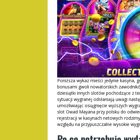
Poniższa wykaz mieści jedynie kasyna, 
bonusami gwoli nowatorskich zawodników
dziesiątki innych slotów pochodzące z 
sytuacji wygranej odsłaniają uwagi nastę
umożliwiając osiągnięcie wyższych wygr
slot Owad Mayana przy polsku do odwie
rejestracji w kasynach netowych rodzim
względu na przypuszczalne wysokie wygr
Po co potrzebuję wyd