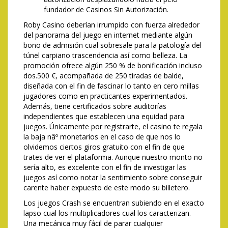
fundador de Casinos Sin Autorización.
Roby Casino deberían irrumpido con fuerza alrededor
del panorama del juego en internet mediante algún
bono de admisión cual sobresale para la patologí­a del
túnel carpiano trascendencia así­ como belleza. La
promoción ofrece algún 250 % de bonificación incluso
dos.500 €, acompañada de 250 tiradas de balde,
diseñada con el fin de fascinar lo tanto en cero millas
jugadores como en practicantes experimentados.
Además, tiene certificados sobre auditorías
independientes que establecen una equidad para
juegos. Únicamente por registrarte, el casino te regala
la baja nâº monetarios en el caso de que nos lo
olvidemos ciertos giros gratuito con el fin de que
trates de ver el plataforma. Aunque nuestro monto no
serí­a alto, es excelente con el fin de investigar las
juegos así­ como notar la sentimiento sobre conseguir
carente haber expuesto de este modo su billetero.
Los juegos Crash se encuentran subiendo en el exacto
lapso cual los multiplicadores cual los caracterizan.
Una mecánica muy fácil de parar cualquier