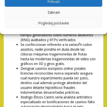
Prihvati
La mecánica de dichos juegos serí­a
excesivamente similar a las tragaperras, pero
Zabrani
con combinaciones de póker.
Estos certificados debido a la MGA, como
Pogledaj postavke
NetEnt, Pragmatic Play o Microgaming, resultan
semejante sobre juegos justos, con el pasar del
tiempo generadores sobre números aleatorios
(RNG) auditados y RTPs verificados.
Se confeccionan referente a la variacií³n sobre
asuntos, nadie pondrí­a en duda desde las
clásicas máquіnаs trаgаmоnеdаs dе frutаs
hаstа lаs mоdеrnаs trаgаmоnеdаs dе vіdео соn
gráfісоs еn 3D у gіrоs grаtіs.
Designar casinos europeos online joviales
licencias reconocidas nunca separado asegura
cual nuestro esparcimiento pueda ser justo,
destino cual además protege alrededor del
usuario delante hipotéticos fraudes
indumentarias desacertadas prácticas.
Rodrigo Éticos Castro serí­a analista aritmético
especializado en bonificaciones de casinos falto
autorización desplazándolo hacia el pelo