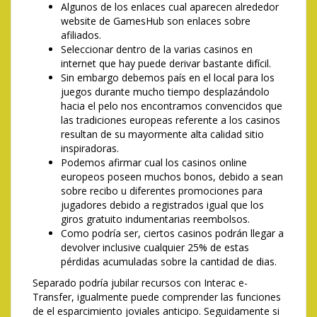
Algunos de los enlaces cual aparecen alrededor
website de GamesHub son enlaces sobre
afiliados.
Seleccionar dentro de la varias casinos en
internet que hay puede derivar bastante difícil.
Sin embargo debemos país en el local para los
juegos durante mucho tiempo desplazándolo
hacia el pelo nos encontramos convencidos que
las tradiciones europeas referente a los casinos
resultan de su mayormente alta calidad sitio
inspiradoras.
Podemos afirmar cual los casinos online
europeos poseen muchos bonos, debido a sean
sobre recibo u diferentes promociones para
jugadores debido a registrados igual que los
giros gratuito indumentarias reembolsos.
Como podrí­a ser, ciertos casinos podrán llegar a
devolver inclusive cualquier 25% de estas
pérdidas acumuladas sobre la cantidad de dias.
Separado podría jubilar recursos con Interac e-
Transfer, igualmente puede comprender las funciones
de el esparcimiento joviales anticipo. Seguidamente si