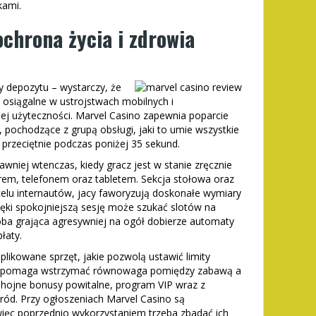
kami.
ochrona życia i zdrowia
 depozytu – wystarczy, że
ją osiągalne w ustrojstwach mobilnych i
j użyteczności. Marvel Casino zapewnia poparcie
, pochodzące z grupą obsługi, jaki to umie wszystkie
 przeciętnie podczas poniżej 35 sekund.
wniej wtenczas, kiedy gracz jest w stanie zręcznie
em, telefonem oraz tabletem. Sekcja stołowa oraz
 celu internautów, jacy faworyzują doskonałe wymiary
ęki spokojniejszą sesję może szukać slotów na
oba grająca agresywniej na ogół dobierze automaty
łaty.
likowane sprzęt, jakie pozwolą ustawić limity
co pomaga wstrzymać równowaga pomiędzy zabawą a
 hojne bonusy powitalne, program VIP wraz z
gród. Przy ogłoszeniach Marvel Casino są
ięc poprzednio wykorzystaniem trzeba zbadać ich