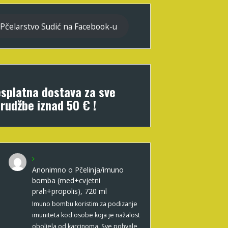
Pčelarstvo Sudić na Facebook-u
splatna dostava za sve
rudžbe iznad 50 € !
Anonimno
o
Pčelinja/imuno
bomba (med+cvjetni
prah+propolis), 720 ml
Imuno bombu koristim za podizanje
imuniteta kod osobe koja je nažalost
oboljela od karcinoma. Sve pohvale