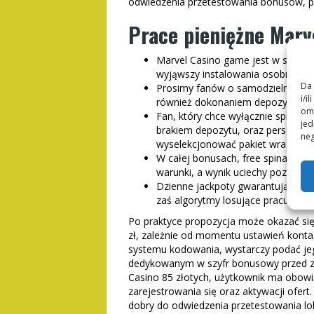
odwiedzenia przetestowania bonusów, pła
Prace pieniężne Marv
Marvel Casino game jest w stanie 
wyjąwszy instalowania osobnego ap
Da 
Prosimy fanów o samodzielne spraw
i/i
również dokonaniem depozytu.
omo
Fan, który chce wyłącznie sprawdz
jed
brakiem depozytu, oraz persona pl
neg
wyselekcjonować pakiet wraz z de
W całej bonusach, free spinach i 
warunki, a wynik uciechy pozostan
Dzienne jackpoty gwarantują sup
zaś algorytmy losujące pracują p
Po praktyce propozycja może okazać się
zł, zależnie od momentu ustawień konta, 
systemu kodowania, wystarczy podać j
dedykowanym w szyfr bonusowy przed za
Casino 85 złotych, użytkownik ma obowi
zarejestrowania się oraz aktywacji ofert
dobry do odwiedzenia przetestowania lo