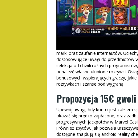
marki oraz zaufanie internautów. Uciechy
dostosowujące uwagi do przedmiotów w c
selekcja od chwili różnych programistów
odnaleźć własne ulubione rozrywki. Osią
bonusowych wspierających graczy, jakie
rozrywkach i szanse pod wygraną.
Propozycja 15€ gwoli 
Upewnij uwagi, hdy konto jest całkiem 
okazać się prędko zapłacone, oraz zadbaj
progresywnych jackpotów w Marvel Casi
i również zbytów, jak pozwala urzeczywi
dostępne znajdują się android reality ch