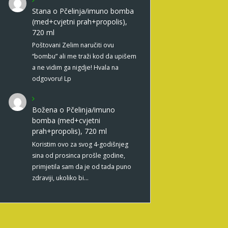
Stana
o
Pčelinja/imuno bomba
(med+cvjetni prah+propolis),
720 ml
Poštovani Zelim naručiti ovu
“bombu” ali me traži kod da upišem
a ne vidim ga nigdje! Hvala na
odgovoru! Lp
Božena
o
Pčelinja/imuno
bomba (med+cvjetni
prah+propolis), 720 ml
Koristim ovo za svog 4-godišnjeg
sina od prosinca prošle godine,
primjetila sam da je od tada puno
zdraviji, ukoliko bi…