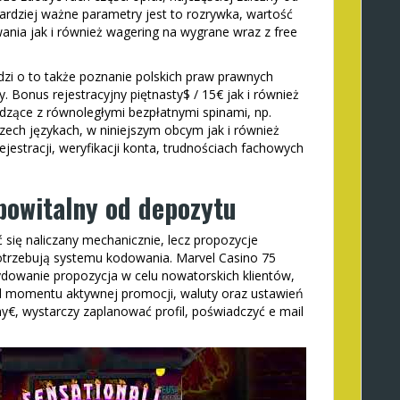
rdziej ważne parametry jest to rozrywka, wartość
ania jak i również wagering na wygrane wraz z free
zi o to także poznanie polskich praw prawnych
 Bonus rejestracyjny piętnasty$ / 15€ jak i również
zące z równoległymi bezpłatnymi spinami, np.
rzech językach, w niniejszym obcym jak i również
jestracji, weryfikacji konta, trudnościach fachowych
powitalny od depozytu
się naliczany mechanicznie, lecz propozycje
otrzebują systemu kodowania. Marvel Casino 75
dowanie propozycja w celu nowatorskich klientów,
d momentu aktywnej promocji, waluty oraz ustawień
y€, wystarczy zaplanować profil, poświadczyć e mail