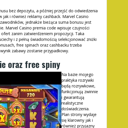
u bez depozytu, a później przejść do odwiedzenia
w jak i również reklamy cashback. Marvel Casino
h zawodników, jednakże bieżąca suma bonusu jest
nie. Marvel Casino premia code wpisuje czujności
ji ofert zanim zatwierdzeniem propozycji. Taka
ciechy i z pełną świadomością selekcjonować zniżki
nusach, free spinach oraz cashbacku trzeba
 wynik zabawy zostanie przypadkowy.
e oraz free spiny
Na bazie mojego
praktyka rozrywki
będą rozrywkowe,
funkcjonują zwinnie
i gwarantują
realistyczne
doświadczenia.
Plan strony wydaje
się klarowny jak i
również przyjazny