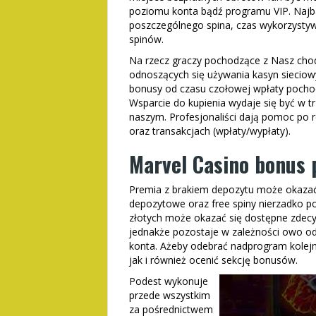
poziomu konta bądź programu VIP. Najba
poszczególnego spina, czas wykorzystyw
spinów.
Na rzecz graczy pochodzące z Nasz chod
odnoszących się używania kasyn sieciowy.
bonusy od czasu czołowej wpłaty pochod
Wsparcie do kupienia wydaje się być w t
naszym. Profesjonaliści dają pomoc po re
oraz transakcjach (wpłaty/wypłaty).
Marvel Casino bonus 
Premia z brakiem depozytu może okazać 
depozytowe oraz free spiny nierzadko p
złotych może okazać się dostępne zdecy
jednakże pozostaje w zależności owo o
konta. Ażeby odebrać nadprogram kolejn
jak i również ocenić sekcję bonusów.
Podest wykonuje
przede wszystkim
za pośrednictwem