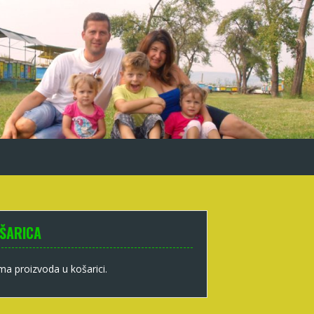
ŠARICA
a proizvoda u košarici.