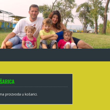
ŠARICA
a proizvoda u košarici.