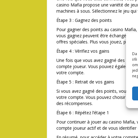
casino Mafia propose une variété de jeux d
machines à sous. Sélectionnez le jeu qui
Étape 3 : Gagnez des points
Pour gagner des points au casino Mafia,
vous gagnez peuvent être échangés cont
offres spéciales. Plus vous jouez, plus v
Étape 4 : Vérifiez vos gains
Da 
i/i
Une fois que vous avez gagné des points,
omo
compte joueur. Vous pouvez également vér
jed
votre compte.
neg
Étape 5 : Retrait de vos gains
Si vous avez gagné des points, vous pouve
votre compte. Vous pouvez choisir de ret
des récompenses.
Étape 6 : Répétez l’étape 1
Pour continuer à jouer au casino Mafia, 
compte joueur actif et de vous identifier
En résumé, pour accéder à votre compte 