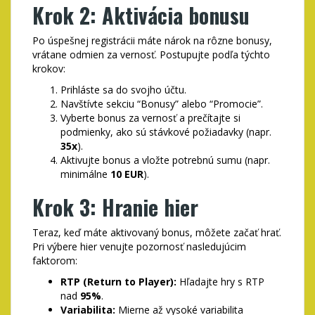
Krok 2: Aktivácia bonusu
Po úspešnej registrácii máte nárok na rôzne bonusy,
vrátane odmien za vernosť. Postupujte podľa týchto
krokov:
Prihláste sa do svojho účtu.
Navštívte sekciu “Bonusy” alebo “Promocie”.
Vyberte bonus za vernosť a prečítajte si
podmienky, ako sú stávkové požiadavky (napr.
35x
).
Aktivujte bonus a vložte potrebnú sumu (napr.
minimálne
10 EUR
).
Krok 3: Hranie hier
Teraz, keď máte aktivovaný bonus, môžete začať hrať.
Pri výbere hier venujte pozornosť nasledujúcim
faktorom:
RTP (Return to Player):
Hľadajte hry s RTP
nad
95%
.
Variabilita:
Mierne až vysoké variabilita