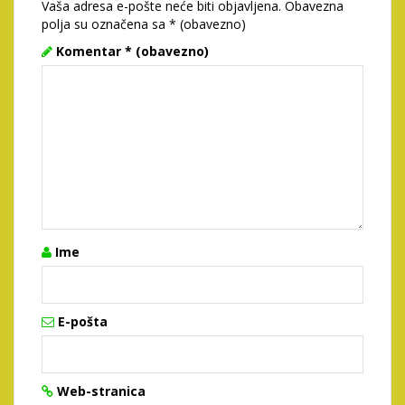
Vaša adresa e-pošte neće biti objavljena.
Obavezna
polja su označena sa
* (obavezno)
Komentar
* (obavezno)
Ime
E-pošta
Web-stranica