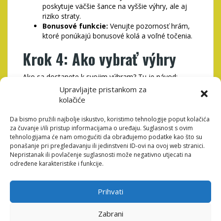
poskytuje väčšie šance na vyššie výhry, ale aj
riziko straty.
Bonusové funkcie:
Venujte pozornosť hrám,
ktoré ponúkajú bonusové kolá a voľné točenia.
Krok 4: Ako vybrať výhry
Ako sa dostanete k svojim výhram? Tu je návod:
Upravljajte pristankom za
Prihláste sa do svojho účtu.
kolačiće
Prejdite na sekciu “Výbery”.
Vyberte preferovaný spôsob výberu (napr.
Da bismo pružili najbolje iskustvo, koristimo tehnologije poput kolačića
bankový prevod, kreditná karta).
za čuvanje i/ili pristup informacijama o uređaju. Suglasnost s ovim
Zadajte sumu, ktorú chcete vybrať, a potvrďte
tehnologijama će nam omogućiti da obrađujemo podatke kao što su
transakciu.
ponašanje pri pregledavanju ili jedinstveni ID-ovi na ovoj web stranici.
Očakávajte spracovanie výberu, ktoré môže
Nepristanak ili povlačenje suglasnosti može negativno utjecati na
trvať od 1 do 3 pracovných dní.
određene karakteristike i funkcije.
Bezpečnosť a licencovanie
Prihvati
Mafia Casino by malo byť licencované a regulované
Úradom pre reguláciu hazardných hier, čo zaručuje, že
Zabrani