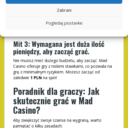
online.
Zabrani
W Mad Casino można zdobyć prawdziwe wygrane.
Wiele graczy regularnie wypłaca swoje zyski, ale
Pogledaj postavke
pamiętaj, że konieczne jest spełnienie wymagań
obrotu, które wynoszą zazwyczaj
35x
dla bonusów.
Mit 3: Wymagana jest duża ilość
pieniędzy, aby zacząć grać.
Nie musisz mieć dużego budżetu, aby zacząć. Mad
Casino oferuje gry z niskimi stawkami, co pozwala na
grę z minimalnym ryzykiem. Możesz zacząć od
zaledwie
1 PLN
na spin!
Poradnik dla graczy: Jak
skutecznie grać w Mad
Casino?
Aby zwiększyć swoje szanse na wygraną, warto
pamiętać o kilku zasadach: