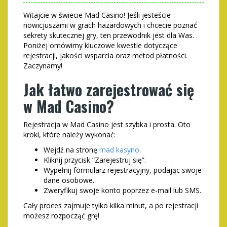
Witajcie w świecie Mad Casino! Jeśli jesteście
nowicjuszami w grach hazardowych i chcecie poznać
sekrety skutecznej gry, ten przewodnik jest dla Was.
Poniżej omówimy kluczowe kwestie dotyczące
rejestracji, jakości wsparcia oraz metod płatności.
Zaczynamy!
Jak łatwo zarejestrować się
w Mad Casino?
Rejestracja w Mad Casino jest szybka i prosta. Oto
kroki, które należy wykonać:
Wejdź na stronę
mad kasyno
.
Kliknij przycisk “Zarejestruj się”.
Wypełnij formularz rejestracyjny, podając swoje
dane osobowe.
Zweryfikuj swoje konto poprzez e-mail lub SMS.
Cały proces zajmuje tylko kilka minut, a po rejestracji
możesz rozpocząć grę!