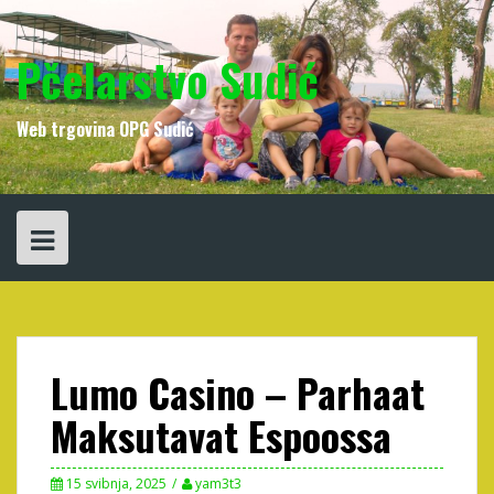
Skip
to
content
Pčelarstvo Sudić
Web trgovina OPG Sudić
Lumo Casino – Parhaat
Maksutavat Espoossa
15 svibnja, 2025
yam3t3