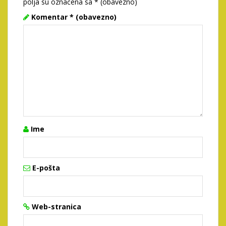
polja su označena sa
* (obavezno)
Komentar
* (obavezno)
Ime
E-pošta
Web-stranica