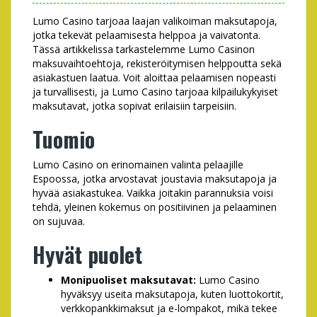
Lumo Casino tarjoaa laajan valikoiman maksutapoja,
jotka tekevät pelaamisesta helppoa ja vaivatonta.
Tässä artikkelissa tarkastelemme Lumo Casinon
maksuvaihtoehtoja, rekisteröitymisen helppoutta sekä
asiakastuen laatua. Voit aloittaa pelaamisen nopeasti
ja turvallisesti, ja Lumo Casino tarjoaa kilpailukykyiset
maksutavat, jotka sopivat erilaisiin tarpeisiin.
Tuomio
Lumo Casino on erinomainen valinta pelaajille
Espoossa, jotka arvostavat joustavia maksutapoja ja
hyvää asiakastukea. Vaikka joitakin parannuksia voisi
tehdä, yleinen kokemus on positiivinen ja pelaaminen
on sujuvaa.
Hyvät puolet
Monipuoliset maksutavat:
Lumo Casino
hyväksyy useita maksutapoja, kuten luottokortit,
verkkopankkimaksut ja e-lompakot, mikä tekee