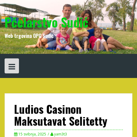
Skip
to
content
Pčelarstvo Sudić
Web trgovina OPG Sudić
Ludios Casinon
Maksutavat Selitetty
15 svibnja, 2025
yam3t3