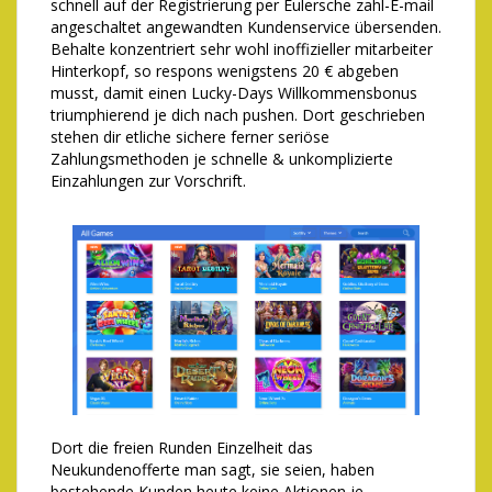
schnell auf der Registrierung per Eulersche zahl-E-mail
angeschaltet angewandten Kundenservice übersenden.
Behalte konzentriert sehr wohl inoffizieller mitarbeiter
Hinterkopf, so respons wenigstens 20 € abgeben
musst, damit einen Lucky-Days Willkommensbonus
triumphierend je dich nach pushen. Dort geschrieben
stehen dir etliche sichere ferner seriöse
Zahlungsmethoden je schnelle & unkomplizierte
Einzahlungen zur Vorschrift.
Dort die freien Runden Einzelheit das
Neukundenofferte man sagt, sie seien, haben
bestehende Kunden heute keine Aktionen je