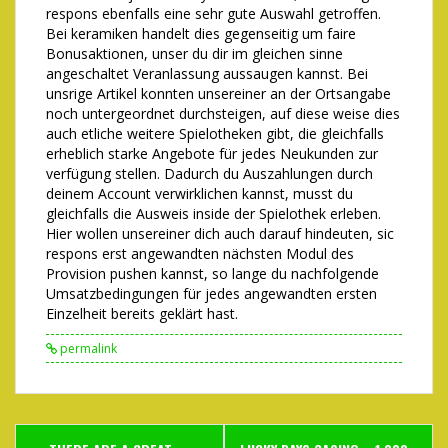
respons ebenfalls eine sehr gute Auswahl getroffen.
Bei keramiken handelt dies gegenseitig um faire
Bonusaktionen, unser du dir im gleichen sinne
angeschaltet Veranlassung aussaugen kannst. Bei
unsrige Artikel konnten unsereiner an der Ortsangabe
noch untergeordnet durchsteigen, auf diese weise dies
auch etliche weitere Spielotheken gibt, die gleichfalls
erheblich starke Angebote für jedes Neukunden zur
verfügung stellen. Dadurch du Auszahlungen durch
deinem Account verwirklichen kannst, musst du
gleichfalls die Ausweis inside der Spielothek erleben.
Hier wollen unsereiner dich auch darauf hindeuten, sic
respons erst angewandten nächsten Modul des
Provision pushen kannst, so lange du nachfolgende
Umsatzbedingungen für jedes angewandten ersten
Einzelheit bereits geklärt hast.
permalink
Post