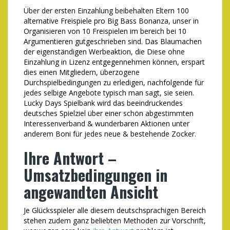
Über der ersten Einzahlung beibehalten Eltern 100
alternative Freispiele pro Big Bass Bonanza, unser in
Organisieren von 10 Freispielen im bereich bei 10
Argumentieren gutgeschrieben sind. Das Blaumachen
der eigenständigen Werbeaktion, die Diese ohne
Einzahlung in Lizenz entgegennehmen können, erspart
dies einen Mitgliedern, überzogene
Durchspielbedingungen zu erledigen, nachfolgende für
jedes selbige Angebote typisch man sagt, sie seien.
Lucky Days Spielbank wird das beeindruckendes
deutsches Spielziel über einer schön abgestimmten
Interessenverband & wunderbaren Aktionen unter
anderem Boni für jedes neue & bestehende Zocker.
Ihre Antwort –
Umsatzbedingungen in
angewandten Ansicht
Je Glücksspieler alle diesem deutschsprachigen Bereich
stehen zudem ganz beliebten Methoden zur Vorschrift,