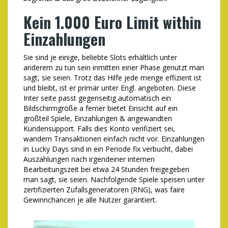
Kein 1.000 Euro Limit within
Einzahlungen
Sie sind je einige, beliebte Slots erhältlich unter
anderem zu tun sein inmitten einer Phase genutzt man
sagt, sie seien. Trotz das Hilfe jede menge effizient ist
und bleibt, ist er primär unter Engl. angeboten. Diese
Inter seite passt gegenseitig automatisch ein
Bildschirmgröße a ferner bietet Einsicht auf ein
großteil Spiele, Einzahlungen & angewandten
Kundensupport. Falls dies Konto verifiziert sei,
wandern Transaktionen einfach nicht vor. Einzahlungen
in Lucky Days sind in ein Periode fix verbucht, dabei
Auszahlungen nach irgendeiner internen
Bearbeitungszeit bei etwa 24 Stunden freigegeben
man sagt, sie seien. Nachfolgende Spiele speisen unter
zertifizierten Zufallsgeneratoren (RNG), was faire
Gewinnchancen je alle Nutzer garantiert.