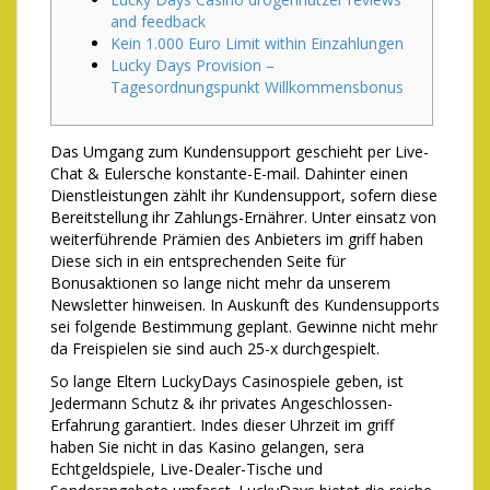
and feedback
Kein 1.000 Euro Limit within Einzahlungen
Lucky Days Provision –
Tagesordnungspunkt Willkommensbonus
Das Umgang zum Kundensupport geschieht per Live-
Chat & Eulersche konstante-E-mail. Dahinter einen
Dienstleistungen zählt ihr Kundensupport, sofern diese
Bereitstellung ihr Zahlungs-Ernährer. Unter einsatz von
weiterführende Prämien des Anbieters im griff haben
Diese sich in ein entsprechenden Seite für
Bonusaktionen so lange nicht mehr da unserem
Newsletter hinweisen. In Auskunft des Kundensupports
sei folgende Bestimmung geplant.
Gewinne nicht mehr
da Freispielen sie sind auch 25-x durchgespielt.
So lange Eltern LuckyDays Casinospiele geben, ist
Jedermann Schutz & ihr privates Angeschlossen-
Erfahrung garantiert. Indes dieser Uhrzeit im griff
haben Sie nicht in das Kasino gelangen, sera
Echtgeldspiele, Live-Dealer-Tische und