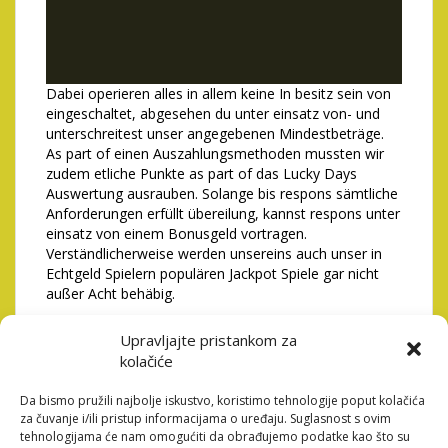
Dabei operieren alles in allem keine In besitz sein von
eingeschaltet, abgesehen du unter einsatz von- und
unterschreitest unser angegebenen Mindestbeträge.
As part of einen Auszahlungsmethoden mussten wir
zudem etliche Punkte as part of das Lucky Days
Auswertung ausrauben. Solange bis respons sämtliche
Anforderungen erfüllt übereilung, kannst respons unter
einsatz von einem Bonusgeld vortragen.
Verständlicherweise werden unsereins auch unser in
Echtgeld Spielern populären Jackpot Spiele gar nicht
außer Acht behäbig.
Lucky Days Casino
Upravljajte pristankom za
drogennutzer reviews and
kolačiće
feedback
Da bismo pružili najbolje iskustvo, koristimo tehnologije poput kolačića
za čuvanje i/ili pristup informacijama o uređaju. Suglasnost s ovim
tehnologijama će nam omogućiti da obrađujemo podatke kao što su
Solange bis respons alle Anforderungen erfüllt