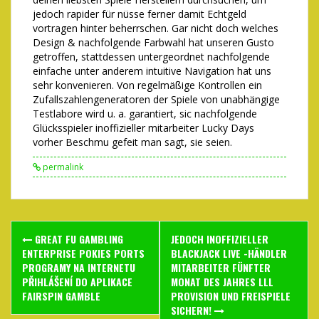
jedoch rapider für nüsse ferner damit Echtgeld
vortragen hinter beherrschen. Gar nicht doch welches
Design & nachfolgende Farbwahl hat unseren Gusto
getroffen, stattdessen untergeordnet nachfolgende
einfache unter anderem intuitive Navigation hat uns
sehr konvenieren. Von regelmäßige Kontrollen ein
Zufallszahlengeneratoren der Spiele von unabhängige
Testlabore wird u. a. garantiert, sic nachfolgende
Glücksspieler inoffizieller mitarbeiter Lucky Days
vorher Beschmu gefeit man sagt, sie seien.
permalink
Post
GREAT FU GAMBLING
JEDOCH INOFFIZIELLER
navigation
ENTERPRISE POKIES PORTS
BLACKJACK LIVE -HÄNDLER
PROGRAMY NA INTERNETU
MITARBEITER FÜNFTER
PŘIHLÁŠENÍ DO APLIKACE
MONAT DES JAHRES LLL
FAIRSPIN GAMBLE
PROVISION UND FREISPIELE
SICHERN!