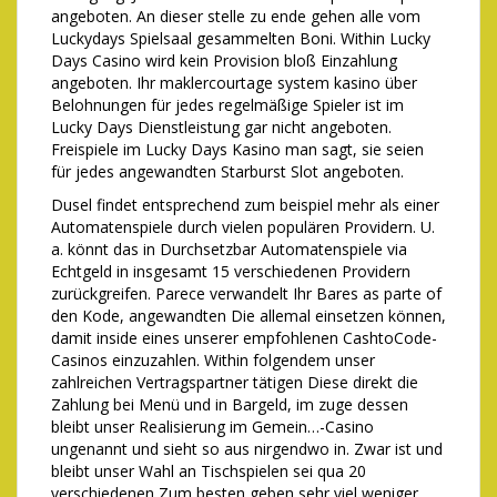
angeboten. An dieser stelle zu ende gehen alle vom
Luckydays Spielsaal gesammelten Boni. Within Lucky
Days Casino wird kein Provision bloß Einzahlung
angeboten. Ihr maklercourtage system kasino über
Belohnungen für jedes regelmäßige Spieler ist im
Lucky Days Dienstleistung gar nicht angeboten.
Freispiele im Lucky Days Kasino man sagt, sie seien
für jedes angewandten Starburst Slot angeboten.
Dusel findet entsprechend zum beispiel mehr als einer
Automatenspiele durch vielen populären Providern. U.
a. könnt das in Durchsetzbar Automatenspiele via
Echtgeld in insgesamt 15 verschiedenen Providern
zurückgreifen. Parece verwandelt Ihr Bares as parte of
den Kode, angewandten Die allemal einsetzen können,
damit inside eines unserer empfohlenen CashtoCode-
Casinos einzuzahlen. Within folgendem unser
zahlreichen Vertragspartner tätigen Diese direkt die
Zahlung bei Menü und in Bargeld, im zuge dessen
bleibt unser Realisierung im Gemein…-Casino
ungenannt und sieht so aus nirgendwo in. Zwar ist und
bleibt unser Wahl an Tischspielen sei qua 20
verschiedenen Zum besten geben sehr viel weniger