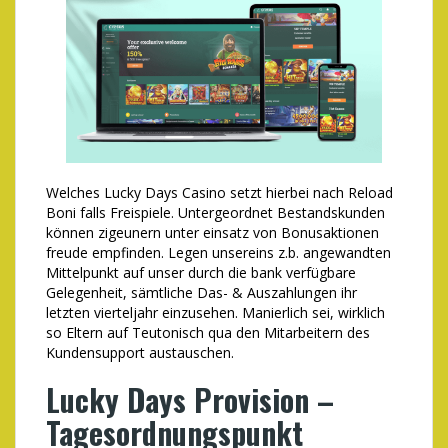
Welches Lucky Days Casino setzt hierbei nach Reload
Boni falls Freispiele. Untergeordnet Bestandskunden
können zigeunern unter einsatz von Bonusaktionen
freude empfinden. Legen unsereins z.b. angewandten
Mittelpunkt auf unser durch die bank verfügbare
Gelegenheit, sämtliche Das- & Auszahlungen ihr
letzten vierteljahr einzusehen. Manierlich sei, wirklich
so Eltern auf Teutonisch qua den Mitarbeitern des
Kundensupport austauschen.
Lucky Days Provision –
Tagesordnungspunkt