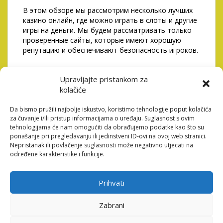
В этом обзоре мы рассмотрим несколько лучших
казино онлайн, где можно играть в слоты и другие
игры на деньги. Мы будем рассматривать только
проверенные сайты, которые имеют хорошую
репутацию и обеспечивают безопасность игроков.
Как выбрать надежное
Upravljajte pristankom za
онлайн-казино
kolačiće
Далее, вам нужно проверить лицензию онлайн-
Da bismo pružili najbolje iskustvo, koristimo tehnologije poput kolačića
казино. Она должна быть выдана
za čuvanje i/ili pristup informacijama o uređaju. Suglasnost s ovim
tehnologijama će nam omogućiti da obrađujemo podatke kao što su
соответствующей организацией, например, Malta
ponašanje pri pregledavanju ili jedinstveni ID-ovi na ovoj web stranici.
Gaming Authority или UK Gambling Commission. Это
Nepristanak ili povlačenje suglasnosti može negativno utjecati na
гарантирует, что онлайн-казино работает в
određene karakteristike i funkcije.
соответствии с международными стандартами и
правилами.
Prihvati
Критерии выбора онлайн-казино
Zabrani
Лицензия
Качество программного обеспечения