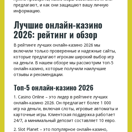
предлагают, и как они защищают вашу личную
информацию.
Лучшие онлайн-казино
2026: рейтинг и обзор
В рейтинге лучших онлайн-казино 2026 мы
включили только проверенные и надежные сайты,
которые предлагают игрокам широкий выбор игр
на деньги. В нашем обзоре мы рассмотрим топ-5
онлайн-казино, которые получили наилучшие
отзывы и рекомендации.
Топ-5 онлайн-казино 2026
1. Casino Online – это лидер в рейтинге лучших
онлайн-казино 2026. Он предлагает более 1 000
игр на деньги, включая слоты, игровые автоматы и
карточные игры. Клиентская поддержка работает
24/7, а минимальный депозит составляет 10 евро.
2. Slot Planet – это популярное онлайн-казино,