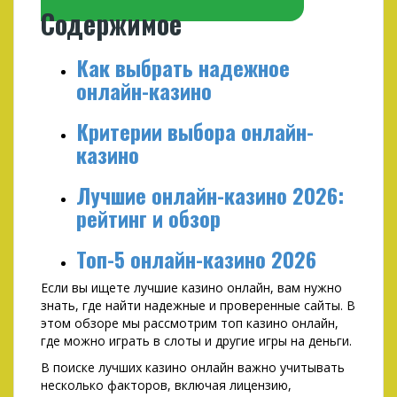
Содержимое
Как выбрать надежное
онлайн-казино
Критерии выбора онлайн-
казино
Лучшие онлайн-казино 2026:
рейтинг и обзор
Топ-5 онлайн-казино 2026
Если вы ищете лучшие казино онлайн, вам нужно
знать, где найти надежные и проверенные сайты. В
этом обзоре мы рассмотрим топ казино онлайн,
где можно играть в слоты и другие игры на деньги.
В поиске лучших казино онлайн важно учитывать
несколько факторов, включая лицензию,