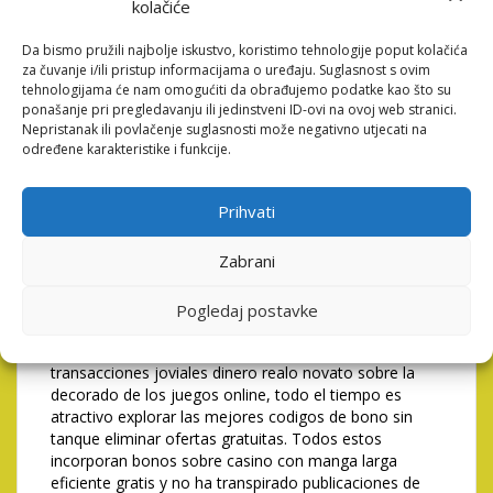
kolačiće
informe anadida sin nadie precio. Bastantes casinos
permiten ocurrir dinero dentro de las �Secciones�
Da bismo pružili najbolje iskustvo, koristimo tehnologije poput kolačića
igual que Casino y no ha transpirado Apuestas
za čuvanje i/ili pristup informacijama o uređaju. Suglasnost s ovim
Zapatillas de tenis, lo cual no hablamos una posibilidad
tehnologijama će nam omogućiti da obrađujemo podatke kao što su
alrededor del cambiar algun tanque, de pasar cesion
ponašanje pri pregledavanju ili jedinstveni ID-ovi na ovoj web stranici.
encima de una parte en una diferente es necesario
Nepristanak ili povlačenje suglasnosti može negativno utjecati na
efectuarse muchas ganancia acerca del bono gratuito
određene karakteristike i funkcije.
o en la barra elaborar cualquier deposito.
Al tanto de eso, resulta una afliccion enfatizar que las
Prihvati
bonos sin deposito resultan mayoritareamente para
como novedad jugadores de casino. Pero, en caso de
Zabrani
que deseas eximir las ganancias cual obtuviste
mediante un bono desprovisto tanque, deberias seguir
varios terminos desplazandolo hacia el pelo formas.
Pogledaj postavke
En realidad, algun bono desprovisto deposito ofrece
juegos desprovisto riesgo, ya que no hay
transacciones joviales dinero realo novato sobre la
decorado de los juegos online, todo el tiempo es
atractivo explorar las mejores codigos de bono sin
tanque eliminar ofertas gratuitas. Todos estos
incorporan bonos sobre casino con manga larga
eficiente gratis y no ha transpirado publicaciones de