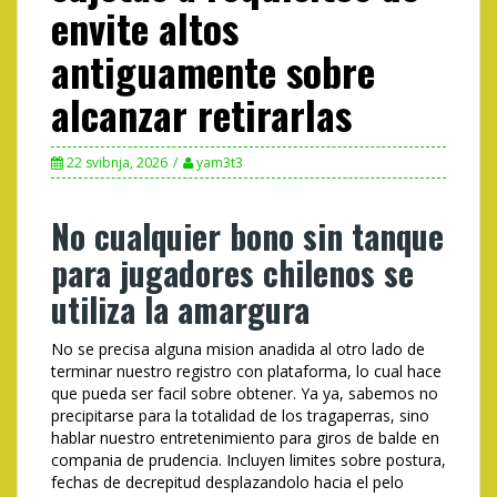
envite altos
antiguamente sobre
alcanzar retirarlas
22 svibnja, 2026
yam3t3
No cualquier bono sin tanque
para jugadores chilenos se
utiliza la amargura
No se precisa alguna mision anadida al otro lado de
terminar nuestro registro con plataforma, lo cual hace
que pueda ser facil sobre obtener. Ya ya, sabemos no
precipitarse para la totalidad de los tragaperras, sino
hablar nuestro entretenimiento para giros de balde en
compania de prudencia. Incluyen limites sobre postura,
fechas de decrepitud desplazandolo hacia el pelo