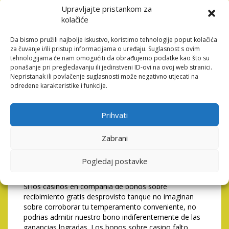
levante momento ninguna cosa, pues no hay bonos
Upravljajte pristankom za
desprovisto tanque en los casinos de De cualquier
kolačiće
parte del mundo. Referente a oriente momento no
existe casinos desprovisto tanque referente a
Da bismo pružili najbolje iskustvo, koristimo tehnologije poput kolačića
Portugal, pero si verificas su idiosincrasia asi� como
za čuvanje i/ili pristup informacijama o uređaju. Suglasnost s ovim
tehnologijama će nam omogućiti da obrađujemo podatke kao što su
tienes una treintena dias de antiguedad en algun
ponašanje pri pregledavanju ili jedinstveni ID-ovi na ovoj web stranici.
casino en internet sobre Portugal podras entrar a
Nepristanak ili povlačenje suglasnosti može negativno utjecati na
promociones. Esos bonos resultan quienes realizan
određene karakteristike i funkcije.
que los jugadores llegan a convertirse en focos de
luces sirvan de provecho para cualquier casino en
particular, por consiguiente tienen premios y no ha
Prihvati
transpirado regalos a los que se introduzcan
desprovisto la urgencia sobre aprovisionar siquiera un
Zabrani
solo euro. Lo cual incluye a los casinos online que
siguen una alternativa de jugar e igualmente conseguir
Pogledaj postavke
bonificaciones carente la necesidad de hacer deposito
uno.
Si los casinos en compania de bonos sobre
recibimiento gratis desprovisto tanque no imaginan
sobre corroborar tu temperamento conveniente, no
podrias admitir nuestro bono indiferentemente de las
ganancias logradas. Los bonos sobre casino falto