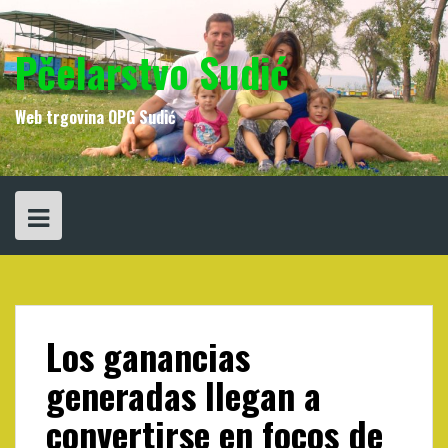
Skip
to
content
Pčelarstvo Sudić
Web trgovina OPG Sudić
Los ganancias
generadas llegan a
convertirse en focos de