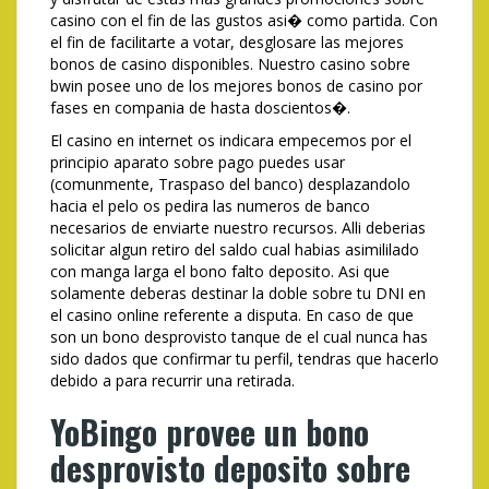
casino con el fin de las gustos asi� como partida. Con
el fin de facilitarte a votar, desglosare las mejores
bonos de casino disponibles. Nuestro casino sobre
bwin posee uno de los mejores bonos de casino por
fases en compania de hasta doscientos�.
El casino en internet os indicara empecemos por el
principio aparato sobre pago puedes usar
(comunmente, Traspaso del banco) desplazandolo
hacia el pelo os pedira las numeros de banco
necesarios de enviarte nuestro recursos. Alli deberias
solicitar algun retiro del saldo cual habias asimililado
con manga larga el bono falto deposito. Asi que
solamente deberas destinar la doble sobre tu DNI en
el casino online referente a disputa. En caso de que
son un bono desprovisto tanque de el cual nunca has
sido dados que confirmar tu perfil, tendras que hacerlo
debido a para recurrir una retirada.
YoBingo provee un bono
desprovisto deposito sobre