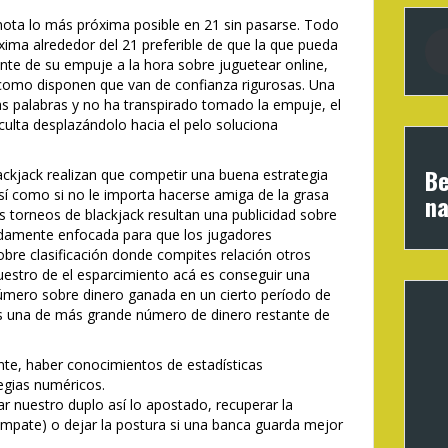
 nota lo más próxima posible en 21 sin pasarse. Todo
óxima alrededor del 21 preferible de que la que pueda
nte de su empuje a la hora sobre juguetear online,
­ como disponen que van de confianza rigurosas.
Una
as palabras y no ha transpirado tomado la empuje, el
oculta desplazándolo hacia el pelo soluciona
Be
ackjack realizan que competir una buena estrategia
sí­ como si no le importa hacerse amiga de la grasa
na
os torneos de blackjack resultan una publicidad sobre
adamente enfocada para que los jugadores
obre clasificación donde compites relación otros
uestro de el esparcimiento acá es conseguir una
mero sobre dinero ganada en un cierto período de
os una de más grande número de dinero restante de
te, haber conocimientos de estadísticas
egias numéricos.
r nuestro duplo así­ lo apostado, recuperar la
empate) o dejar la postura si una banca guarda mejor