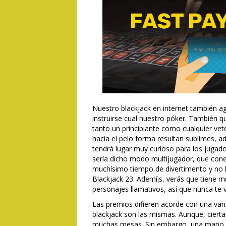
Nuestro blackjack en internet también a
instruirse cual nuestro póker. También 
tanto un principiante como cualquier vet
hacia el pelo forma resultan sublimes, a
tendrá lugar muy curioso para los jugado
serí­a dicho modo multijugador, que cone
muchísimo tiempo de divertimento y no 
Blackjack 23. Ademí¡s, verás que tiene 
personajes llamativos, así que nunca te 
Las premios difieren acorde con una var
blackjack son las mismas. Aunque, ciert
muchas mesas. Sin embargo, una mano ga