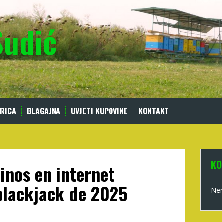
Sudić
RICA
BLAGAJNA
UVJETI KUPOVINE
KONTAKT
KO
inos en internet
 blackjack de 2025
Nem