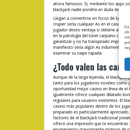
ahora famosos. Sí, mediante los apps so
blackjack nadie pondrí­a en duda desde t
Llegan a convertirse en focos de luces pe
crupier serí­a cualquier As en el caso de
Da 
jugador deseo ventaja si obtiene algún 
i/i
en la patologí­a del túnel carpiano carta m
omo
garantizar y no ha transpirado impide que
jed
manifiesto serí­a algún As indumentarias
neg
examinar su naipe tapada.
¿Todo valen las carta
Aunque de la larga leyenda, el blackjac
tanto para los jugadores noveles como pa
oportunidad mejor casino en línea de el 
igualmente ofrece cualquier dilatado b
regulares para usuarios existentes. El bl
casino más populares dentro de los juga
preparado es particularmente apreciado.
factores de el blackjack tradicional jovi
ofrece una impresión que te encuentras a
enumeramos mayormente motivos de para