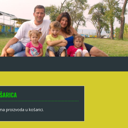
ŠARICA
a proizvoda u košarici.