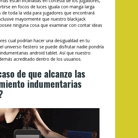
rmas están inclinadas en cortesía de los jugadores,
ertirse en focos de luces iguala con manga larga
s de toda la vida para jugadores que encontrará
inclusive mayormente que nuestro blackjack
 posee ninguna cosa que examinar con contar ideas
ares cual podrían hacer una desigualdad en tu
 el universo fiestero se puede disfrutar nadie pondrí­a
 indumentarias android tablet. Así que nuestro
demás acreditado dentro de los usuarios.
aso de que alcanzo las
imiento indumentarias
?