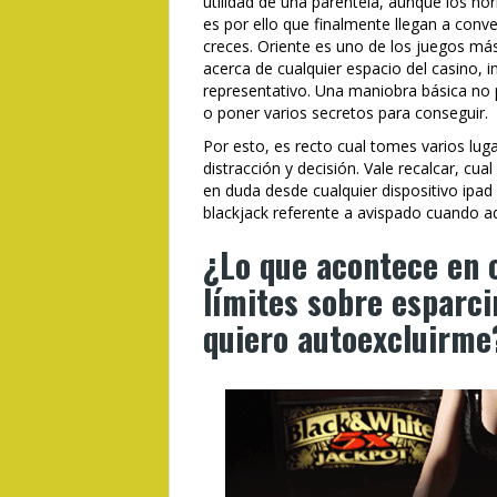
utilidad de una parentela, aunque los no
es por ello que finalmente llegan a conv
creces. Oriente es uno de los juegos má
acerca de cualquier espacio del casino, 
representativo. Una maniobra básica no
o poner varios secretos para conseguir.
Por esto, es recto cual tomes varios lug
distracción y decisión. Vale recalcar, cual
en duda desde cualquier dispositivo ipad
blackjack referente a avispado cuando a
¿Lo que acontece en c
límites sobre esparc
quiero autoexcluirme