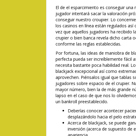
El de el esparcimiento es conseguir una
jugador intentará sacar la valoración pr
conseguir nuestro croupier. Lo concernie
los casinos en línea están regulados así
vez que aquellos jugadores ha recibido l
crupier o bien banca revela dicho carta 
conforme las reglas establecidas.
Por fortuna, las ideas de maniobra de bl
perfecta pueda ser increíblemente fácil a
necesita bastante poca habilidad real. L
blackjack excepcional así­ como extrem
aprovechen. Piénsalos igual que tablas s
jugadores sobre espacio de el crupier. N
mayor número, bien la de más grande nú
lapso en el caso de que nos lo olvidem
un bankroll preestablecido.
Deberías conocer acontecer pacien
desplazándolo hacia el pelo estrat
Acerca de blackjack, se puede gana
inversión (acerca de supuesto de 
apariencia.