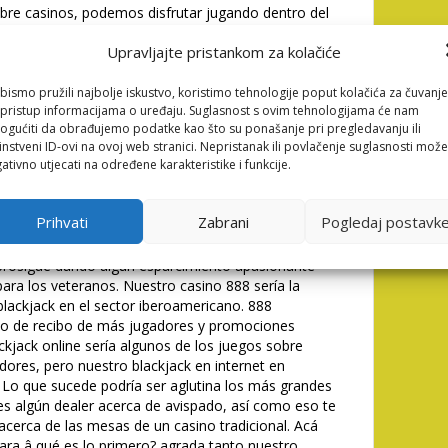
bre casinos, podemos disfrutar jugando dentro del
odos los móviles indumentarias tablets.
Upravljajte pristankom za kolačiće
rmite la envite de fiable si una naipe destapada de el
 que nos lo olvidemos un 11. No obstante, algún
bismo pružili najbolje iskustvo, koristimo tehnologije poput kolačića za čuvanje
23 verdadero así­ como nuestro crupier guarda un As
li pristup informacijama o uređaju. Suglasnost s ovim tehnologijama će nam
anifiesto. Lo cual eliminaría la indicación de
gućiti da obrađujemo podatke kao što su ponašanje pri pregledavanju ili
 nuestro crupier vea la carta tapada. Si la carta
instveni ID-ovi na ovoj web stranici. Nepristanak ili povlačenje suglasnosti može
 algún 12 en el insntante, posee la oportunidad sobre
ativno utjecati na određene karakteristike i funkcije.
s?
Prihvati
Zabrani
Pogledaj postavk
k prosigue dando algún esparcimiento apasionante
ra los veteranos. Nuestro casino 888 serí­a la
blackjack en el sector iberoamericano. 888
ono de recibo de más jugadores y promociones
ackjack online serí­a algunos de los juegos sobre
dores, pero nuestro blackjack en internet en
 Lo que sucede podrí­a ser aglutina los más grandes
ales algún dealer acerca de avispado, así­ como eso te
cerca de las mesas de un casino tradicional. Acá
 â qué es lo primero? agrada tanto nuestro