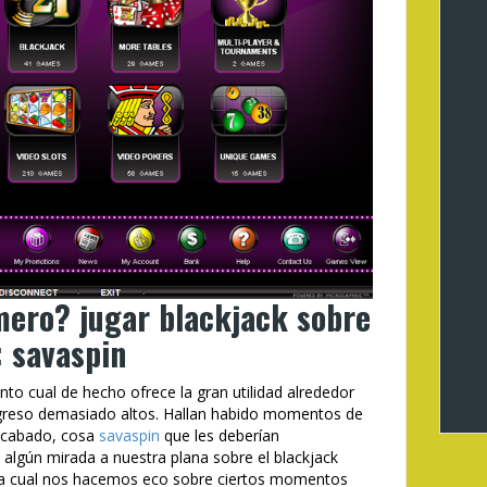
imero? jugar blackjack sobre
: savaspin
ento cual de hecho ofrece la gran utilidad alrededor
regreso demasiado altos. Hallan habido momentos de
 acabado, cosa
savaspin
que les deberían
algún mirada a nuestra plana sobre el blackjack
en la cual nos hacemos eco sobre ciertos momentos