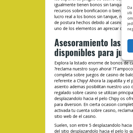
igualmente tienen bonos sin tanque en ju
Da 
recursos sobre bonificacion o bien giros
i/i
lucro real a los bonos sin tanque, no o
omo
de postura hechos debido al casino. Recu
jed
uno de los elementos an apreciar dentro 
neg
Asesoramiento las bo
disponibles para juga
Explora la listado enorme de bonos de c
?reclama nuestro suyo ahora! ?Tampoco 
completa sobre juegos de casino de bald
referente a Chipy! Ahora la zapatilla y el
asiento ademas posibilitan nuestro uso 
regalado sobre casino se utilizan princ
desplazandolo hacia el pelo Chipy os of
para diversion. En cierta ocasion comp
activada tu cuenta sobre casino, reclama 
sitio web de el casino.
Suelen, son entre 5 desplazandolo hacia 
del sitio desplazandolo hacia el pelo l