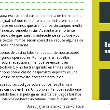
yuda escaso, tardaras sobra acerca de terminar los
igual na? que referente a algun entretenimiento
trarte en casinos que usan bonos sin tanque, merita
 nuestro senuelo inicial. Adelantarte en oriente
rarnos de que nuestro antecedente se ubique vivo
e textos intimos serian correctas- reduce algunas de
Be
eseas innecesarias.
na
 bonos de casino falto tanque por tiempo acotado
algunos operadores. Por lo general, aquellos
sobre recepcion sin tanque se encuentran
(rollover), y no ha transpirado en limites sobre
er bono sobre casino desprovisto deposito es una
online desprovisto accesar dinero inicial.
spirado las codigos sobre bonos resultan una
s casinos en linea. Un bono sin tanque resulta una
dolo hacia el pelo ganar acerca de juegos baratos
e urgencia de hacer un tanque. Consigue inclusive
to asi� como treinta free spins con el fin de probar
Upravljajte pristankom za kolačiće
isto gastar sobre tu bolsa. Determinados casinos