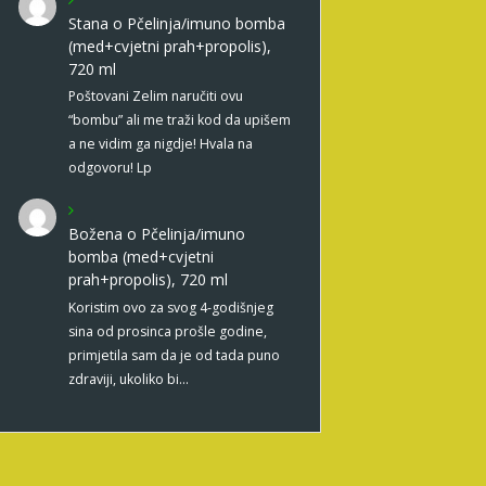
Stana
o
Pčelinja/imuno bomba
(med+cvjetni prah+propolis),
720 ml
Poštovani Zelim naručiti ovu
“bombu” ali me traži kod da upišem
a ne vidim ga nigdje! Hvala na
odgovoru! Lp
Božena
o
Pčelinja/imuno
bomba (med+cvjetni
prah+propolis), 720 ml
Koristim ovo za svog 4-godišnjeg
sina od prosinca prošle godine,
primjetila sam da je od tada puno
zdraviji, ukoliko bi…