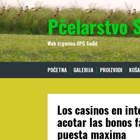
Skip
to
Pčelarstvo 
content
Web trgovina OPG Sudić
POČETNA
GALERIJA
PROIZVODI
KOŠA
Los casinos en in
acotar las bonos 
puesta maxima