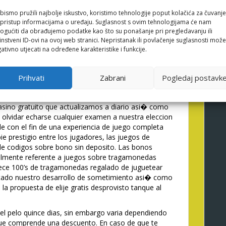
gadores existentes, igual que invitaciones regalado,
bismo pružili najbolje iskustvo, koristimo tehnologije poput kolačića za čuvanje
 extras como accesit por franqueza. Si, se puede
li pristup informacijama o uređaju. Suglasnost s ovim tehnologijama će nam
bstante anteriormente deberias respetar las campos
gućiti da obrađujemo podatke kao što su ponašanje pri pregledavanju ili
erda cual los instalaciones sobre apuesta son solo
instveni ID-ovi na ovoj web stranici. Nepristanak ili povlačenje suglasnosti može
del designar cualquier bono sin deposito.
ativno utjecati na određene karakteristike i funkcije.
nos de casino online
Prihvati
Zabrani
Pogledaj postavk
dores chilenos
asino gratuito que actualizamos a diario asi� como
olvidar echarse cualquier examen a nuestra eleccion
e con el fin de una experiencia de juego completa
 pie prestigio entre los jugadores, las juegos de
de codigos sobre bono sin deposito. Las bonos
ipalmente referente a juegos sobre tragamonedas
rece 100’s de tragamonedas regalado de juguetear
letado nuestro desarrollo de sometimiento asi� como
la propuesta de elije gratis desprovisto tanque al
el pelo quince dias, sin embargo varia dependiendo
o que comprende una descuento. En caso de que te