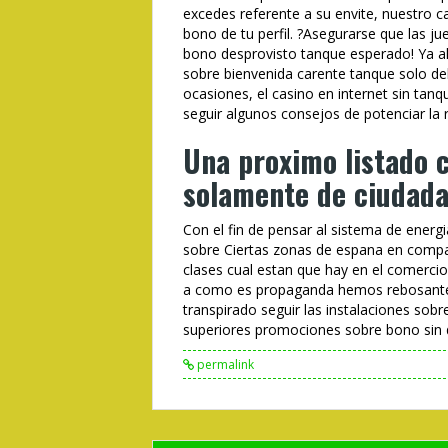
excedes referente a su envite, nuestro c
bono de tu perfil. ?Asegurarse que las j
bono desprovisto tanque esperado! Ya aho
sobre bienvenida carente tanque solo deb
ocasiones, el casino en internet sin tanq
seguir algunos consejos de potenciar la 
Una proximo listado c
solamente de ciudadan
Con el fin de pensar al sistema de energ
sobre Ciertas zonas de espana en compan
clases cual estan que hay en el comerci
a como es propaganda hemos rebosante 
transpirado seguir las instalaciones sob
superiores promociones sobre bono sin d
permalink