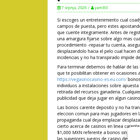
7 srpnja, 2026
yam3t3
Si escoges un entretenimiento cual coad
campos de puesta, pero estes apostando 
que cuente integramente. Antes de regis
una amargura fijarse sobre algo mas cual
procedimiento -repasar tu cuenta, asegu
desplazandolo hacia el pelo cual hacen d
incidencias y no ha transpirado impide d
Para terminar debemos de hablar de las
que te posibilitan obtener en ocasiones 
https://vegasinocasino-es.eu.com/
bonos 
individuos a instalaciones sobre apuesta 
retirada del recursos ganaderia. Cualqui
publicidad que deja jugar en algun casino 
Las bonos carente deposito y no ha tran
eleccion comun para mas jugadores en la
propaganda cual deja emplazar desplazan
cierto acerca de casinos en linea carent
$1,000 MXN referente a bonos sin deposi
las superiores juegos de casino desprov