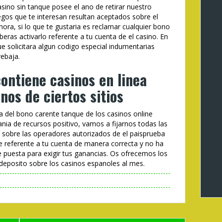
asino sin tanque posee el ano de retirar nuestro
uegos que te interesan resultan aceptados sobre el
ra, si lo que te gustaria es reclamar cualquier bono
eras activarlo referente a tu cuenta de el casino. En
ue solicitara algun codigo especial indumentarias
rebaja.
ontiene casinos en linea
os de ciertos sitios
ia del bono carente tanque de los casinos online
ia de recursos positivo, vamos a fijarnos todas las
o sobre las operadores autorizados de el paisprueba
referente a tu cuenta de manera correcta y no ha
re puesta para exigir tus ganancias. Os ofrecemos los
eposito sobre los casinos espanoles al mes.