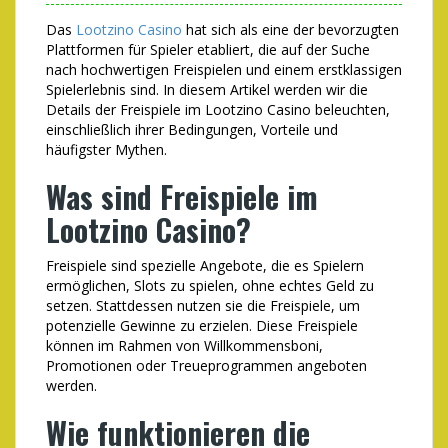
Das
Lootzino Casino
hat sich als eine der bevorzugten
Plattformen für Spieler etabliert, die auf der Suche
nach hochwertigen Freispielen und einem erstklassigen
Spielerlebnis sind. In diesem Artikel werden wir die
Details der Freispiele im Lootzino Casino beleuchten,
einschließlich ihrer Bedingungen, Vorteile und
häufigster Mythen.
Was sind Freispiele im
Lootzino Casino?
Freispiele sind spezielle Angebote, die es Spielern
ermöglichen, Slots zu spielen, ohne echtes Geld zu
setzen. Stattdessen nutzen sie die Freispiele, um
potenzielle Gewinne zu erzielen. Diese Freispiele
können im Rahmen von Willkommensboni,
Promotionen oder Treueprogrammen angeboten
werden.
Wie funktionieren die