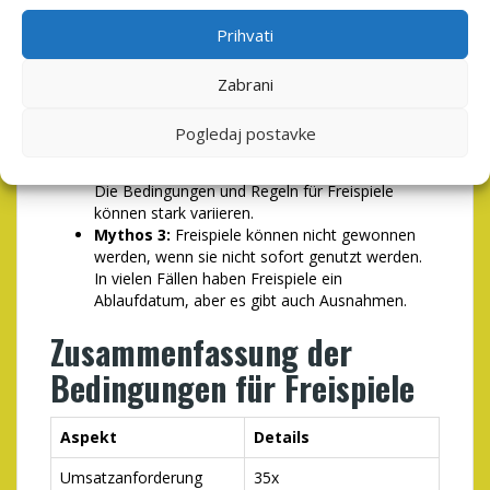
Häufige Mythen über
Freispiele
Prihvati
Mythos 1:
Freispiele garantieren immer
Zabrani
Gewinne.
Die Realität ist, dass Gewinne nicht garantiert
Pogledaj postavke
sind und von den Spielmechaniken abhängen.
Mythos 2:
Alle Freispiele sind gleichwertig.
Die Bedingungen und Regeln für Freispiele
können stark variieren.
Mythos 3:
Freispiele können nicht gewonnen
werden, wenn sie nicht sofort genutzt werden.
In vielen Fällen haben Freispiele ein
Ablaufdatum, aber es gibt auch Ausnahmen.
Zusammenfassung der
Bedingungen für Freispiele
Aspekt
Details
Umsatzanforderung
35x